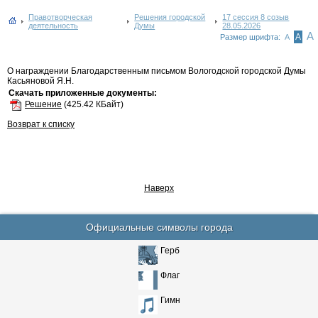
Правотворческая
Решения городской
17 сессия 8 созыв
деятельность
Думы
28.05.2026
А
А
Размер шрифта:
А
О награждении Благодарственным письмом Вологодской городской Думы
Касьяновой Я.Н.
Скачать приложенные документы:
Решение
(425.42 КБайт)
Возврат к списку
Наверх
Официальные символы города
Герб
Флаг
Гимн