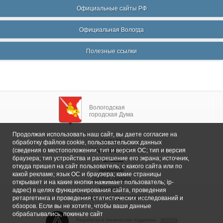
Официальные сайты РФ
Официальная Вологда
Полезные ссылки
Вологодская
городская Дума
Продолжая использовать наш сайт, вы даете согласие на
Главная
обработку файлов cookie, пользовательских данных
Общие сведения
(сведения о местоположении; тип и версия ОС; тип и версия
браузера; тип устройства и разрешение его экрана; источник,
Депутаты
откуда пришел на сайт пользователь; с какого сайта или по
Комитеты
какой рекламе; язык ОС и браузера; какие страницы
График приема
открывает и на какие кнопки нажимает пользователь; ip-
Контакты
адрес) в целях функционирования сайта, проведения
Депутатские объединения
ретаргетинга и проведения статистических исследований и
обзоров. Если вы не хотите, чтобы ваши данные
обрабатывались, покиньте сайт
Разработка и техническая поддержка -
AKATAN