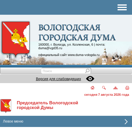
Комитеты
График приема
Контакты
Депутатские объединения
160000, г. Вологда, ул. Козленская, 6 | почта:
duma@vgd35.ru
официальный сайт
www.duma-vologda.ru
Версия для слабовидящих
сегодня 7 августа 2026 года
Председатель Вологодской
городской Думы
Левое меню