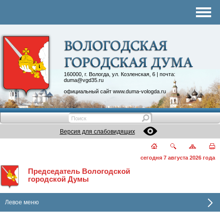
Комитеты
График приема
Контакты
Депутатские объединения
160000, г. Вологда, ул. Козленская, 6 | почта:
duma@vgd35.ru
официальный сайт
www.duma-vologda.ru
Версия для слабовидящих
сегодня 7 августа 2026 года
Председатель Вологодской
городской Думы
Левое меню