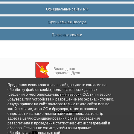
Официальные сайты РФ
Официальная Вологда
Полезные ссылки
Вологодская
городская Дума
Продолжая использовать наш сайт, вы даете согласие на
Главная
обработку файлов cookie, пользовательских данных
Общие сведения
(сведения о местоположении; тип и версия ОС; тип и версия
браузера; тип устройства и разрешение его экрана; источник,
Депутаты
откуда пришел на сайт пользователь; с какого сайта или по
Комитеты
какой рекламе; язык ОС и браузера; какие страницы
График приема
открывает и на какие кнопки нажимает пользователь; ip-
Контакты
адрес) в целях функционирования сайта, проведения
Депутатские объединения
ретаргетинга и проведения статистических исследований и
обзоров. Если вы не хотите, чтобы ваши данные
обрабатывались, покиньте сайт