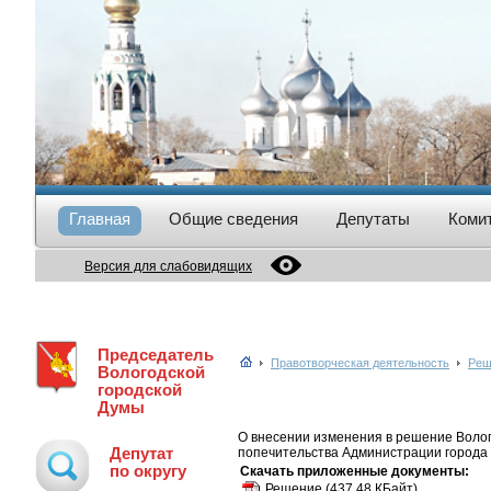
Главная
Общие сведения
Депутаты
Коми
Версия для слабовидящих
Председатель
Правотворческая деятельность
Реш
Вологодской
городской
Думы
О внесении изменения в решение Волог
Депутат
попечительства Администрации города
по округу
Скачать приложенные документы:
Решение
(437.48 КБайт)