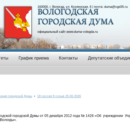
160000, г. Вологда, ул. Козленская, 6 | почта:
duma@vgd35.ru
официальный сайт
www.duma-vologda.ru
теты
График приема
Контакты
Депутатские объеди
ения городской Думы
18 сессия 8 созыв 25.06.2026
одской городской Думы от 05 декабря 2012 года № 1426 «Об учреждении Уп
 Вологды».