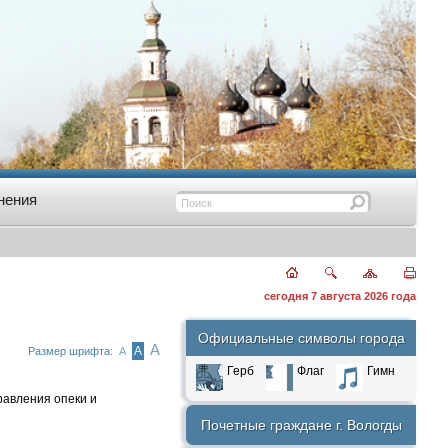
нения
сегодня 7 августа 2026 года
Официальные символы города
А
А
Размер шрифта:
А
Герб
Флаг
Гимн
равления опеки и
Почетные граждане г. Вологды