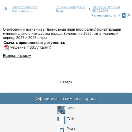
Правотворческая
Решения городской
18 сессия 8 созыв
деятельность
Думы
25.06.2026
А
А
Размер шрифта:
А
О внесении изменений в Прогнозный план (программу) приватизации
муниципального имущества города Вологды на 2026 год и плановый
период 2027 и 2028 годов.
Скачать приложенные документы:
Решение
(433.77 КБайт)
Возврат к списку
Наверх
Официальные символы города
Герб
Флаг
Гимн