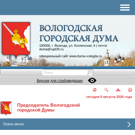
Комитеты
График приема
Контакты
Депутатские объединения
160000, г. Вологда, ул. Козленская, 6 | почта:
duma@vgd35.ru
официальный сайт
www.duma-vologda.ru
Версия для слабовидящих
сегодня 9 августа 2026 года
Председатель Вологодской
городской Думы
Левое меню