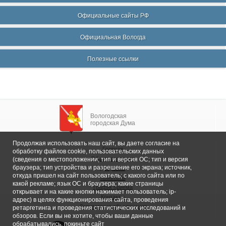
Официальные сайты РФ
Официальная Вологда
Полезные ссылки
Вологодская
городская Дума
Продолжая использовать наш сайт, вы даете согласие на
Главная
обработку файлов cookie, пользовательских данных
Общие сведения
(сведения о местоположении; тип и версия ОС; тип и версия
браузера; тип устройства и разрешение его экрана; источник,
Депутаты
откуда пришел на сайт пользователь; с какого сайта или по
Комитеты
какой рекламе; язык ОС и браузера; какие страницы
График приема
открывает и на какие кнопки нажимает пользователь; ip-
Контакты
адрес) в целях функционирования сайта, проведения
Депутатские объединения
ретаргетинга и проведения статистических исследований и
обзоров. Если вы не хотите, чтобы ваши данные
обрабатывались, покиньте сайт