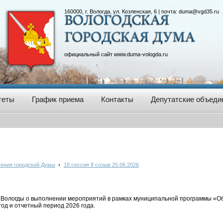
160000, г. Вологда, ул. Козленская, 6 | почта:
duma@vgd35.ru
официальный сайт
www.duma-vologda.ru
теты
График приема
Контакты
Депутатские объеди
ения городской Думы
18 сессия 8 созыв 25.06.2026
Вологды о выполнении мероприятий в рамках муниципальной программы «О
год и отчетный период 2026 года.