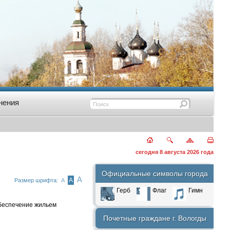
нения
сегодня 8 августа 2026 года
Официальные символы города
А
А
Размер шрифта:
А
Герб
Флаг
Гимн
беспечение жильем
Почетные граждане г. Вологды