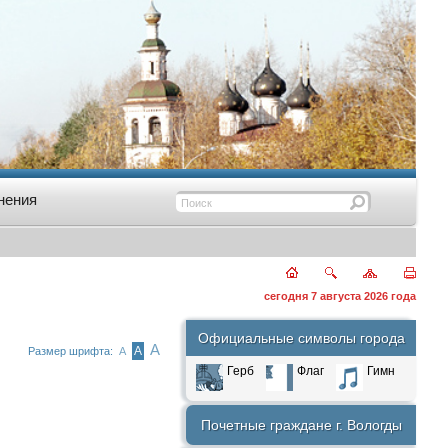
нения
сегодня 7 августа 2026 года
Официальные символы города
А
А
Размер шрифта:
А
Герб
Флаг
Гимн
Почетные граждане г. Вологды