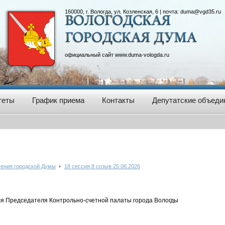
160000, г. Вологда, ул. Козленская, 6 | почта:
duma@vgd35.ru
официальный сайт
www.duma-vologda.ru
теты
График приема
Контакты
Депутатские объеди
ения городской Думы
18 сессия 8 созыв 25.06.2026
ля Председателя Контрольно-счетной палаты города Вологды