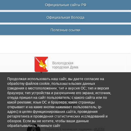
Официальные сайты РФ
Официальная Вологда
Полезные ссылки
Вологодская
городская Дума
Продолжая использовать наш сайт, вы даете согласие на
Главная
обработку файлов cookie, пользовательских данных
Общие сведения
(сведения о местоположении; тип и версия ОС; тип и версия
браузера; тип устройства и разрешение его экрана; источник,
Депутаты
откуда пришел на сайт пользователь; с какого сайта или по
Комитеты
какой рекламе; язык ОС и браузера; какие страницы
График приема
открывает и на какие кнопки нажимает пользователь; ip-
Контакты
адрес) в целях функционирования сайта, проведения
Депутатские объединения
ретаргетинга и проведения статистических исследований и
обзоров. Если вы не хотите, чтобы ваши данные
обрабатывались, покиньте сайт
Разработка и техническая поддержка -
AKATAN