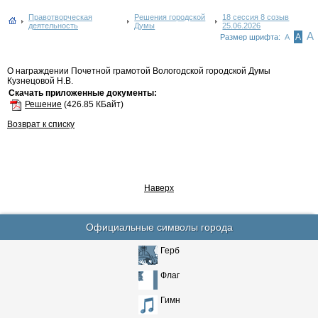
Правотворческая
Решения городской
18 сессия 8 созыв
деятельность
Думы
25.06.2026
А
А
Размер шрифта:
А
О награждении Почетной грамотой Вологодской городской Думы
Кузнецовой Н.В.
Скачать приложенные документы:
Решение
(426.85 КБайт)
Возврат к списку
Наверх
Официальные символы города
Герб
Флаг
Гимн