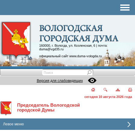
Комитеты
График приема
Контакты
Депутатские объединения
160000, г. Вологда, ул. Козленская, 6 | почта:
duma@vgd35.ru
официальный сайт
www.duma-vologda.ru
Версия для слабовидящих
сегодня 10 августа 2026 года
Председатель Вологодской
городской Думы
Левое меню