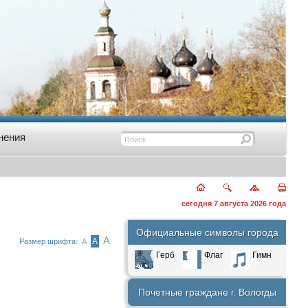
нения
сегодня 7 августа 2026 года
Официальные символы города
А
А
Размер шрифта:
А
Герб
Флаг
Гимн
Почетные граждане г. Вологды