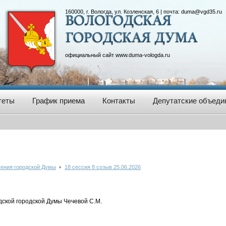
160000, г. Вологда, ул. Козленская, 6 | почта:
duma@vgd35.ru
официальный сайт
www.duma-vologda.ru
теты
График приема
Контакты
Депутатские объеди
ения городской Думы
18 сессия 8 созыв 25.06.2026
ской городской Думы Чечевой С.М.