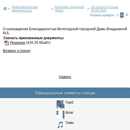
Правотворческая
Решения городской
18 сессия 8 созыв
деятельность
Думы
25.06.2026
А
А
Размер шрифта:
А
О награждении Благодарностью Вологодской городской Думы Владыкиной
М.Б.
Скачать приложенные документы:
Решение
(426.35 КБайт)
Возврат к списку
Наверх
Официальные символы города
Герб
Флаг
Гимн