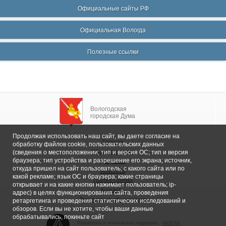
Официальные сайты РФ
Официальная Вологда
Полезные ссылки
Вологодская
городская Дума
Продолжая использовать наш сайт, вы даете согласие на
Главная
обработку файлов cookie, пользовательских данных
Общие сведения
(сведения о местоположении; тип и версия ОС; тип и версия
браузера; тип устройства и разрешение его экрана; источник,
Депутаты
откуда пришел на сайт пользователь; с какого сайта или по
Комитеты
какой рекламе; язык ОС и браузера; какие страницы
График приема
открывает и на какие кнопки нажимает пользователь; ip-
Контакты
адрес) в целях функционирования сайта, проведения
Депутатские объединения
ретаргетинга и проведения статистических исследований и
обзоров. Если вы не хотите, чтобы ваши данные
обрабатывались, покиньте сайт
Разработка и техническая поддержка -
AKATAN