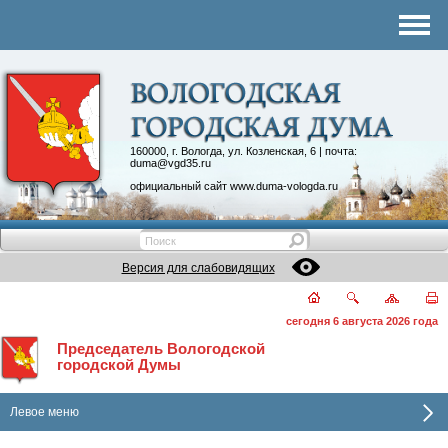
Комитеты
График приема
Контакты
Депутатские объединения
160000, г. Вологда, ул. Козленская, 6 | почта:
duma@vgd35.ru
официальный сайт
www.duma-vologda.ru
Версия для слабовидящих
сегодня 6 августа 2026 года
Председатель Вологодской
городской Думы
Левое меню