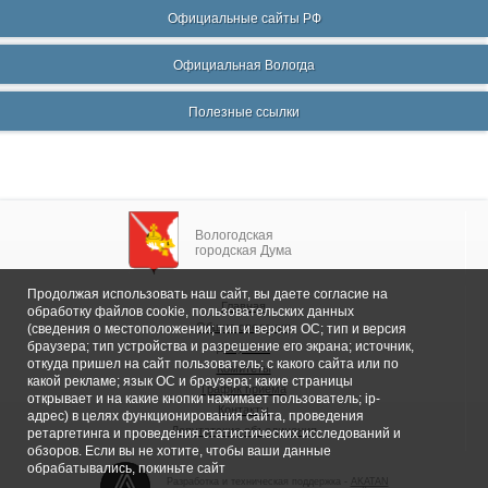
Официальные сайты РФ
Официальная Вологда
Полезные ссылки
Вологодская
городская Дума
Продолжая использовать наш сайт, вы даете согласие на
Главная
обработку файлов cookie, пользовательских данных
Общие сведения
(сведения о местоположении; тип и версия ОС; тип и версия
браузера; тип устройства и разрешение его экрана; источник,
Депутаты
откуда пришел на сайт пользователь; с какого сайта или по
Комитеты
какой рекламе; язык ОС и браузера; какие страницы
График приема
открывает и на какие кнопки нажимает пользователь; ip-
Контакты
адрес) в целях функционирования сайта, проведения
Депутатские объединения
ретаргетинга и проведения статистических исследований и
обзоров. Если вы не хотите, чтобы ваши данные
обрабатывались, покиньте сайт
Разработка и техническая поддержка -
AKATAN