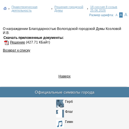
Правотворческая
Решения городской
18 сессия 8 созыв
деятельность
Думы
25.06.2026
А
А
Размер шрифта:
А
О награждении Благодарностью Вологодской городской Думы Козловой
И.В.
Скачать приложенные документы:
Решение
(427.71 КБайт)
Возврат к списку
Наверх
Официальные символы города
Герб
Флаг
Гимн