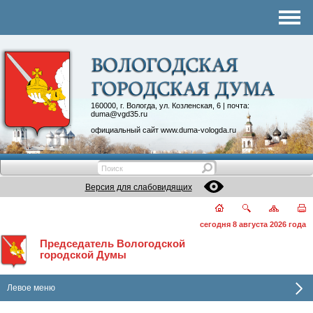
Комитеты
График приема
Контакты
Депутатские объединения
160000, г. Вологда, ул. Козленская, 6 | почта:
duma@vgd35.ru
официальный сайт
www.duma-vologda.ru
Версия для слабовидящих
сегодня 8 августа 2026 года
Председатель Вологодской
городской Думы
Левое меню