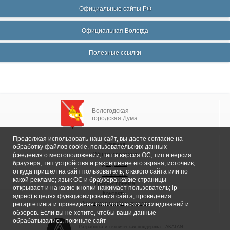
Официальные сайты РФ
Официальная Вологда
Полезные ссылки
Вологодская
городская Дума
Продолжая использовать наш сайт, вы даете согласие на
Главная
обработку файлов cookie, пользовательских данных
Общие сведения
(сведения о местоположении; тип и версия ОС; тип и версия
браузера; тип устройства и разрешение его экрана; источник,
Депутаты
откуда пришел на сайт пользователь; с какого сайта или по
Комитеты
какой рекламе; язык ОС и браузера; какие страницы
График приема
открывает и на какие кнопки нажимает пользователь; ip-
Контакты
адрес) в целях функционирования сайта, проведения
Депутатские объединения
ретаргетинга и проведения статистических исследований и
обзоров. Если вы не хотите, чтобы ваши данные
обрабатывались, покиньте сайт
Разработка и техническая поддержка -
AKATAN