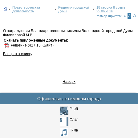
Правотворческая
Решения городской
18 сессия 8 созыв
деятельность
Думы
25.06.2026
А
А
Размер шрифта:
А
О награждении Благодарственным письмом Вологодской городской Думы
Филипповой М.В.
Скачать приложенные документы:
Решение
(427.13 КБайт)
Возврат к списку
Наверх
Официальные символы города
Герб
Флаг
Гимн