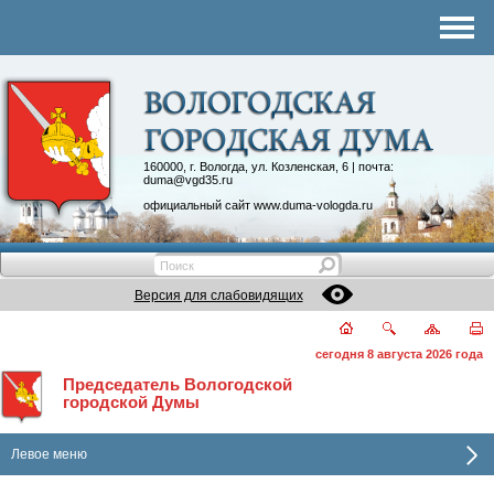
Комитеты
График приема
Контакты
Депутатские объединения
160000, г. Вологда, ул. Козленская, 6 | почта:
duma@vgd35.ru
официальный сайт
www.duma-vologda.ru
Версия для слабовидящих
сегодня 8 августа 2026 года
Председатель Вологодской
городской Думы
Левое меню