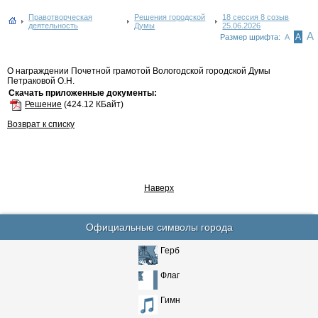
Правотворческая
Решения городской
18 сессия 8 созыв
деятельность
Думы
25.06.2026
А
А
Размер шрифта:
А
О награждении Почетной грамотой Вологодской городской Думы
Петраковой О.Н.
Скачать приложенные документы:
Решение
(424.12 КБайт)
Возврат к списку
Наверх
Официальные символы города
Герб
Флаг
Гимн