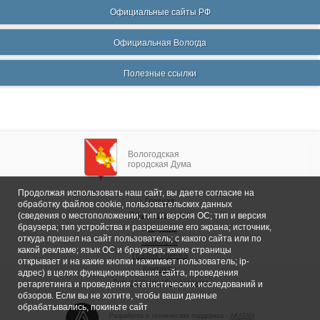
Официальные сайты РФ
Официальная Вологда
Полезные ссылки
Вологодская
городская Дума
Продолжая использовать наш сайт, вы даете согласие на
Главная
обработку файлов cookie, пользовательских данных
Общие сведения
(сведения о местоположении; тип и версия ОС; тип и версия
браузера; тип устройства и разрешение его экрана; источник,
Депутаты
откуда пришел на сайт пользователь; с какого сайта или по
Комитеты
какой рекламе; язык ОС и браузера; какие страницы
График приема
открывает и на какие кнопки нажимает пользователь; ip-
Контакты
адрес) в целях функционирования сайта, проведения
Депутатские объединения
ретаргетинга и проведения статистических исследований и
обзоров. Если вы не хотите, чтобы ваши данные
обрабатывались, покиньте сайт
Разработка и техническая поддержка -
AKATAN