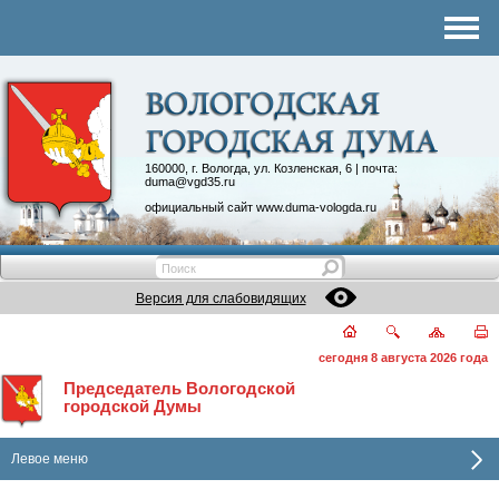
Комитеты
График приема
Контакты
Депутатские объединения
160000, г. Вологда, ул. Козленская, 6 | почта:
duma@vgd35.ru
официальный сайт
www.duma-vologda.ru
Версия для слабовидящих
сегодня 8 августа 2026 года
Председатель Вологодской
городской Думы
Левое меню