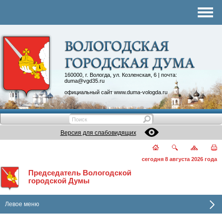
Комитеты
График приема
Контакты
Депутатские объединения
160000, г. Вологда, ул. Козленская, 6 | почта:
duma@vgd35.ru
официальный сайт
www.duma-vologda.ru
Версия для слабовидящих
сегодня 8 августа 2026 года
Председатель Вологодской
городской Думы
Левое меню