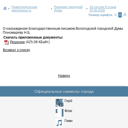
Правотворческая
Решения городской
18 сессия 8 созыв
деятельность
Думы
25.06.2026
А
А
Размер шрифта:
А
О награждении Благодарственным письмом Вологодской городской Думы
Пономареву Н.Б.
Скачать приложенные документы:
Решение
(425.08 КБайт)
Возврат к списку
Наверх
Официальные символы города
Герб
Флаг
Гимн