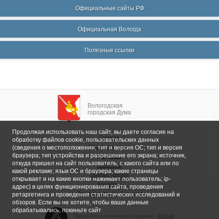
Официальные сайты РФ
Официальная Вологда
Полезные ссылки
Вологодская
городская Дума
Продолжая использовать наш сайт, вы даете согласие на
Главная
обработку файлов cookie, пользовательских данных
Общие сведения
(сведения о местоположении; тип и версия ОС; тип и версия
браузера; тип устройства и разрешение его экрана; источник,
Депутаты
откуда пришел на сайт пользователь; с какого сайта или по
Комитеты
какой рекламе; язык ОС и браузера; какие страницы
График приема
открывает и на какие кнопки нажимает пользователь; ip-
Контакты
адрес) в целях функционирования сайта, проведения
Депутатские объединения
ретаргетинга и проведения статистических исследований и
обзоров. Если вы не хотите, чтобы ваши данные
обрабатывались, покиньте сайт
Разработка и техническая поддержка -
AKATAN