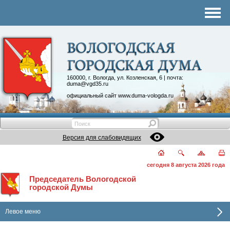
Комитеты
График приема
Контакты
Депутатские объединения
160000, г. Вологда, ул. Козленская, 6 | почта:
duma@vgd35.ru
официальный сайт
www.duma-vologda.ru
Версия для слабовидящих
сегодня 8 августа 2026 года
Председатель Вологодской
городской Думы
Левое меню