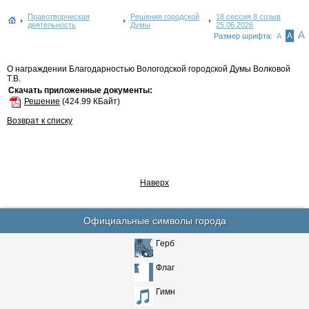
Правотворческая
Решения городской
18 сессия 8 созыв
деятельность
Думы
25.06.2026
А
А
Размер шрифта:
А
О награждении Благодарностью Вологодской городской Думы Волковой
Т.В.
Скачать приложенные документы:
Решение
(424.99 КБайт)
Возврат к списку
Наверх
Официальные символы города
Герб
Флаг
Гимн