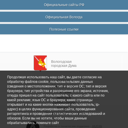
Официальные сайты РФ
Официальная Вологда
Полезные ссылки
Вологодская
городская Дума
Продолжая использовать наш сайт, вы даете согласие на
Главная
обработку файлов cookie, пользовательских данных
Общие сведения
(сведения о местоположении; тип и версия ОС; тип и версия
браузера; тип устройства и разрешение его экрана; источник,
Депутаты
откуда пришел на сайт пользователь; с какого сайта или по
Комитеты
какой рекламе; язык ОС и браузера; какие страницы
График приема
открывает и на какие кнопки нажимает пользователь; ip-
Контакты
адрес) в целях функционирования сайта, проведения
Депутатские объединения
ретаргетинга и проведения статистических исследований и
обзоров. Если вы не хотите, чтобы ваши данные
обрабатывались, покиньте сайт
Разработка и техническая поддержка -
AKATAN