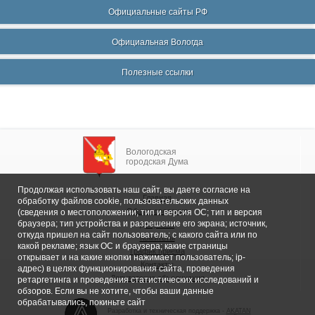
Официальные сайты РФ
Официальная Вологда
Полезные ссылки
Вологодская
городская Дума
Продолжая использовать наш сайт, вы даете согласие на
Главная
обработку файлов cookie, пользовательских данных
Общие сведения
(сведения о местоположении; тип и версия ОС; тип и версия
браузера; тип устройства и разрешение его экрана; источник,
Депутаты
откуда пришел на сайт пользователь; с какого сайта или по
Комитеты
какой рекламе; язык ОС и браузера; какие страницы
График приема
открывает и на какие кнопки нажимает пользователь; ip-
Контакты
адрес) в целях функционирования сайта, проведения
Депутатские объединения
ретаргетинга и проведения статистических исследований и
обзоров. Если вы не хотите, чтобы ваши данные
обрабатывались, покиньте сайт
Разработка и техническая поддержка -
AKATAN