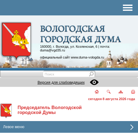
Комитеты
График приема
Контакты
Депутатские объединения
160000, г. Вологда, ул. Козленская, 6 | почта:
duma@vgd35.ru
официальный сайт
www.duma-vologda.ru
Версия для слабовидящих
сегодня 8 августа 2026 года
Председатель Вологодской
городской Думы
Левое меню