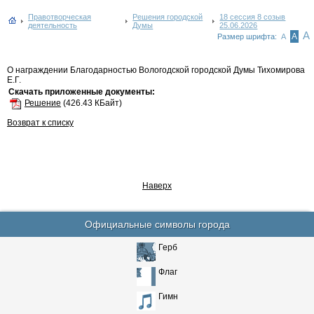
Правотворческая
Решения городской
18 сессия 8 созыв
деятельность
Думы
25.06.2026
А
А
Размер шрифта:
А
О награждении Благодарностью Вологодской городской Думы Тихомирова
Е.Г.
Скачать приложенные документы:
Решение
(426.43 КБайт)
Возврат к списку
Наверх
Официальные символы города
Герб
Флаг
Гимн