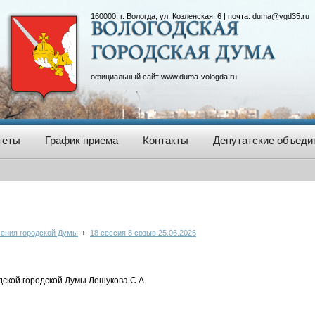
160000, г. Вологда, ул. Козленская, 6 | почта:
duma@vgd35.ru
официальный сайт
www.duma-vologda.ru
теты
График приема
Контакты
Депутатские объеди
ения городской Думы
18 сессия 8 созыв 25.06.2026
ской городской Думы Лешукова С.А.