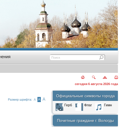
нения
сегодня 6 августа 2026 года
Официальные символы города
А
А
Размер шрифта:
А
Герб
Флаг
Гимн
Почетные граждане г. Вологды