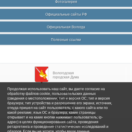
Фотогалерея
Официальные сайты РФ
Официальная Вологда
Полезные ссылки
Вологодская
городская Дума
Продолжая использовать наш сайт, вы даете согласие на
Главная
обработку файлов cookie, пользовательских данных
Общие сведения
(сведения о местоположении; тип и версия ОС; тип и версия
браузера; тип устройства и разрешение его экрана; источник,
Депутаты
откуда пришел на сайт пользователь; с какого сайта или по
Комитеты
какой рекламе; язык ОС и браузера; какие страницы
График приема
открывает и на какие кнопки нажимает пользователь; ip-
Контакты
адрес) в целях функционирования сайта, проведения
Депутатские объединения
ретаргетинга и проведения статистических исследований и
обзоров. Если вы не хотите, чтобы ваши данные