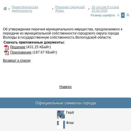
Правотворческая
Решения городской
18 сессия 8 созыв
деятельность
Думы
25.06.2026
А
А
Размер шрифта:
А
Об утверждении перечня муниципального имущества, предлагаемого к
передаче из муниципальной собственности городского округа города
Вологды в государственную собственность Вологодской области.
Скачать приложенные документы:
Решение
(431.25 КБайт)
Приложение
(187.67 КБайт)
Возврат к списку
Наверх
Официальные символы города
Герб
Флаг