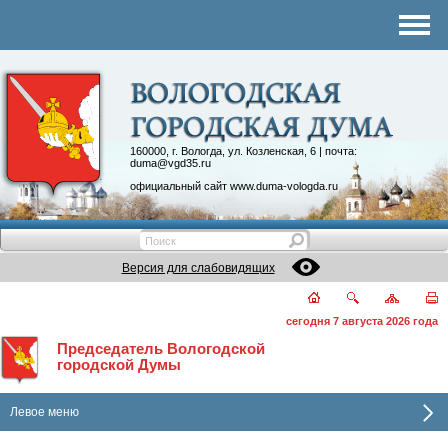
Комитеты
График приема
Контакты
Депутатские объединения
160000, г. Вологда, ул. Козленская, 6 | почта:
duma@vgd35.ru
официальный сайт
www.duma-vologda.ru
Версия для слабовидящих
сегодня 7 августа 2026 года
Председатель Вологодской
городской Думы
Левое меню