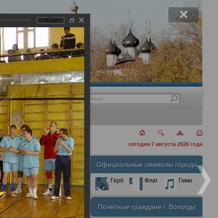
слайдер
нения
сегодня 7 августа 2026 года
Официальные символы города
А
А
Размер шрифта:
А
Герб
Флаг
Гимн
Почетные граждане г. Вологды