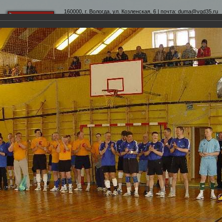
160000, г. Вологда, ул. Козленская, 6 | почта:
duma@vgd35.ru
официальный сайт
www.duma-vologda.ru
теты
График приема
Контакты
Депутатские объеди
убок Липин Бор