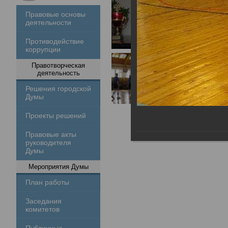
Правовые основы
деятельности
Противодействие
коррупции
Правотворческая
деятельность
Решения городской
Думы
Проекты решений
Правовые акты
руководителя
Думы
Мероприятия Думы
План работы
Заседания
комитетов