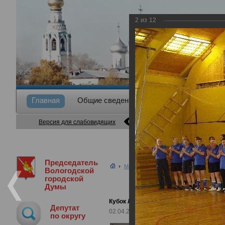
2
из
12
Главная
Общие сведения
Депутаты
Коми
Версия для слабовидящих
Председатель
Медиа библиотека
Фотогалерея
К
Вологодской
городской
Думы
Кубок Липин Бор
Депутат
02.04.2011
по округу