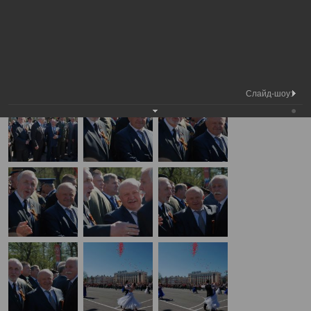
Медиа библиотека
Фотогалерея
День Победы
А
А
Размер шрифта:
А
День Победы
09.05.2011
Слайд-шоу: