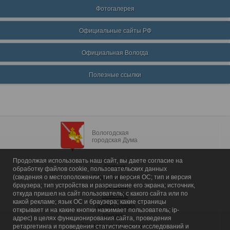
Фотогалерея
Официальные сайты РФ
Официальная Вологда
Полезные ссылки
Вологодская
городская Дума
Продолжая использовать наш сайт, вы даете согласие на
Главная
обработку файлов cookie, пользовательских данных
Общие сведения
(сведения о местоположении; тип и версия ОС; тип и версия
браузера; тип устройства и разрешение его экрана; источник,
Депутаты
откуда пришел на сайт пользователь; с какого сайта или по
Комитеты
какой рекламе; язык ОС и браузера; какие страницы
График приема
открывает и на какие кнопки нажимает пользователь; ip-
Контакты
адрес) в целях функционирования сайта, проведения
Депутатские объединения
ретаргетинга и проведения статистических исследований и