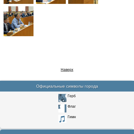
Наверх
Официальные символы города
Герб
Флаг
Гимн