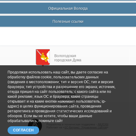
Официальная Вологда
Полезные ссылки
Вологодская
городская Дума
Продолжая использовать наш сайт, вы даете согласие на
Главная
обработку файлов cookie, пользовательских данных
Общие сведения
(сведения о местоположении; тип и версия ОС; тип и версия
браузера; тип устройства и разрешение его экрана; источник,
Депутаты
откуда пришел на сайт пользователь; с какого сайта или по
Комитеты
какой рекламе; язык ОС и браузера; какие страницы
График приема
открывает и на какие кнопки нажимает пользователь; ip-
Контакты
адрес) в целях функционирования сайта, проведения
Депутатские объединения
ретаргетинга и проведения статистических исследований и
обзоров. Если вы не хотите, чтобы ваши данные
обрабатывались, покиньте сайт
Разработка и техническая поддержка -
AKATAN
Работает на «
1С-Битрикс: Управление сайтом
»
СОГЛАСЕН