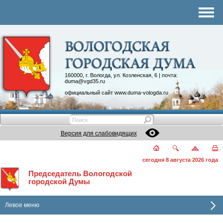
Комитеты
График приема
Контакты
Депутатские объединения
160000, г. Вологда, ул. Козленская, 6 | почта:
duma@vgd35.ru
официальный сайт
www.duma-vologda.ru
Версия для слабовидящих
сегодня 8 августа 2026 года
Председатель Вологодской
городской Думы
Левое меню