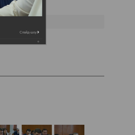
 городской Думы
Слайд-шоу: