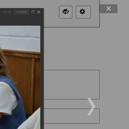
слайдер
нтакты