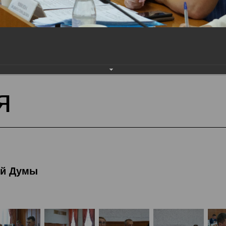
тека
Фотогалерея
45-я сессия Вологодской
я
ой Думы