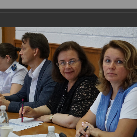
ая организация
Депутаты
Комитеты
График приема
Ко
Поиск
Авторизоваться
Обычная версия