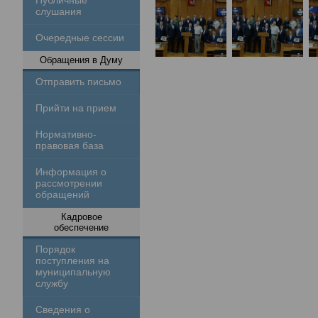
Публичные
слушания
Очередные сессии
Обращения в Думу
Отправить письмо
Прийти на прием
Нормативно-
правовая база
Информация о
рассмотрении
обращений
Кадровое
обеспечение
Порядок
поступления на
муниципальную
службу
Сведения о