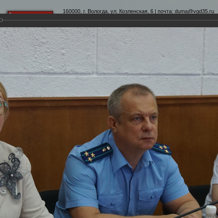
160000, г. Вологда, ул. Козленская, 6 | почта:
duma@vgd35.ru
официальный сайт
www.duma-vologda.ru
теты
График приема
Контакты
Депутатские объеди
5-я сессия Вологодской городской Думы
Думы