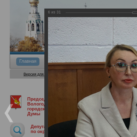
6
из
31
Главная
Общие сведения
Депутаты
Коми
Версия для слабовидящих
Председатель
Медиа библиотека
Фотогалерея
4
Вологодской
городской
Думы
45-я сессия Вологодской городской 
Депутат
27.06.2024
по округу