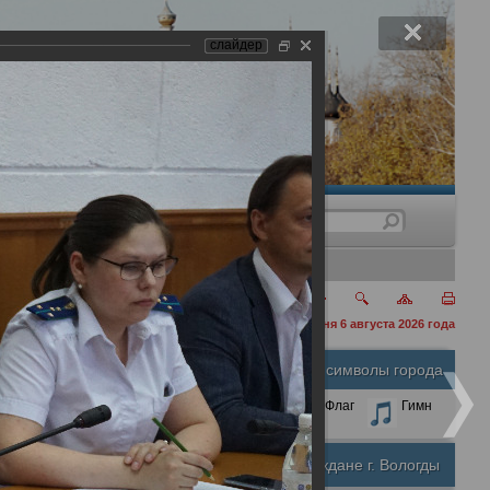
слайдер
нения
сегодня 6 августа 2026 года
Официальные символы города
А
А
Размер шрифта:
А
Герб
Флаг
Гимн
Почетные граждане г. Вологды