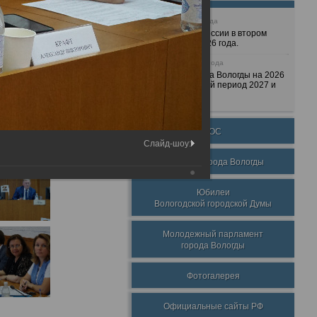
25 июня 2026 года
Очередные сессии в втором
полугодии 2026 года.
7 декабря 2025 года
Бюджет города Вологды на 2026
год и плановый период 2027 и
2028 годов.
ТОС
Слайд-шоу:
Награды города Вологды
Юбилеи
Вологодской городской Думы
Молодежный парламент
города Вологды
Фотогалерея
Официальные сайты РФ