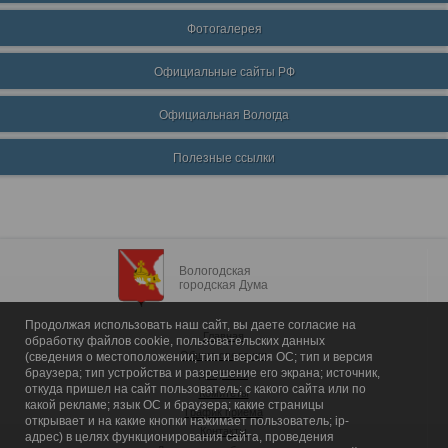
Фотогалерея
Официальные сайты РФ
Официальная Вологда
Полезные ссылки
Вологодская
городская Дума
Продолжая использовать наш сайт, вы даете согласие на
Главная
обработку файлов cookie, пользовательских данных
Общие сведения
(сведения о местоположении; тип и версия ОС; тип и версия
браузера; тип устройства и разрешение его экрана; источник,
Депутаты
откуда пришел на сайт пользователь; с какого сайта или по
Комитеты
какой рекламе; язык ОС и браузера; какие страницы
График приема
открывает и на какие кнопки нажимает пользователь; ip-
Контакты
адрес) в целях функционирования сайта, проведения