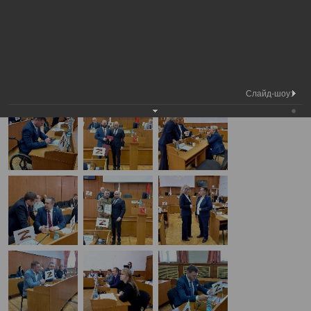
Медиа
8-я сессия Вологодской городской
Фотогалерея
библиотека
Думы
А
А
Размер шрифта:
А
8-я сессия Вологодской городской Думы
22.05.2025
Слайд-шоу: