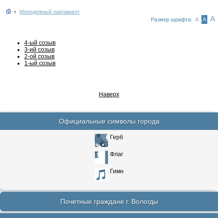
Молодежный парламент
А
А
Размер шрифта:
А
4-ый созыв
3-ий созыв
2-ой созыв
1-ый созыв
Наверх
Официальные символы города
Герб
Флаг
Гимн
Почетные граждане г. Вологды