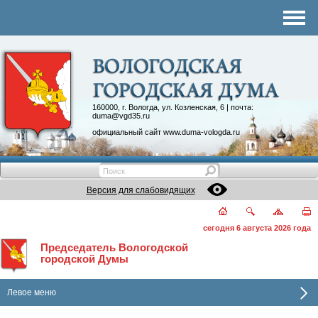
Комитеты
График приема
Контакты
Депутатские объединения
160000, г. Вологда, ул. Козленская, 6 | почта:
duma@vgd35.ru
официальный сайт
www.duma-vologda.ru
Версия для слабовидящих
сегодня 6 августа 2026 года
Председатель Вологодской
городской Думы
Левое меню