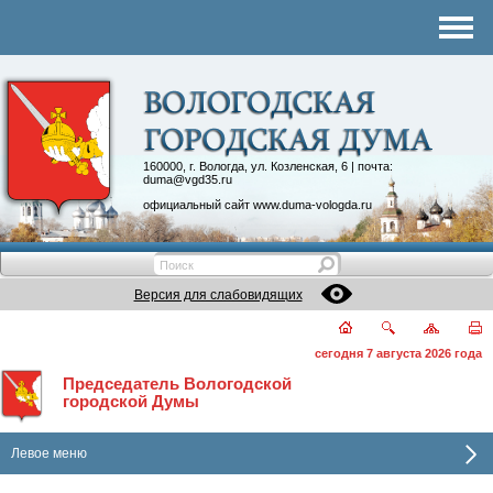
Комитеты
График приема
Контакты
Депутатские объединения
160000, г. Вологда, ул. Козленская, 6 | почта:
duma@vgd35.ru
официальный сайт
www.duma-vologda.ru
Версия для слабовидящих
сегодня 7 августа 2026 года
Председатель Вологодской
городской Думы
Левое меню