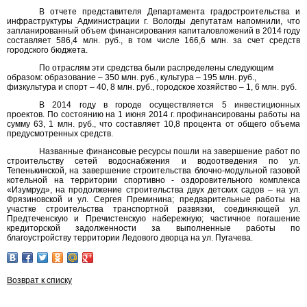
В отчете представителя Департамента градостроительства и
инфраструктуры Администрации г. Вологды депутатам напомнили, что
запланированный объем финансирования капиталовложений в 2014 году
составляет 586,4 млн. руб., в том числе 166,6 млн. за счет средств
городского бюджета.
По отраслям эти средства были распределены следующим
образом: образование – 350 млн. руб., культура – 195 млн. руб.,
физкультура и спорт – 40, 8 млн. руб., городское хозяйство – 1, 6 млн. руб.
В 2014 году в городе осуществляется 5 инвестиционных
проектов. По состоянию на 1 июня 2014 г. профинансированы работы на
сумму 63, 1 млн. руб., что составляет 10,8 процента от общего объема
предусмотренных средств.
Названные финансовые ресурсы пошли на завершение работ по
строительству сетей водоснабжения и водоотведения по ул.
Тепенькинской, на завершение строительства блочно-модульной газовой
котельной на территории спортивно - оздоровительного комплекса
«Изумруд», на продолжение строительства двух детских садов – на ул.
Фрязиновской и ул. Сергея Преминина; предварительные работы на
участке строительства транспортной развязки, соединяющей ул.
Предтеченскую и Пречистенскую набережную; частичное погашение
кредиторской задолженности за выполненные работы по
благоустройству территории Ледового дворца на ул. Пугачева.
Возврат к списку