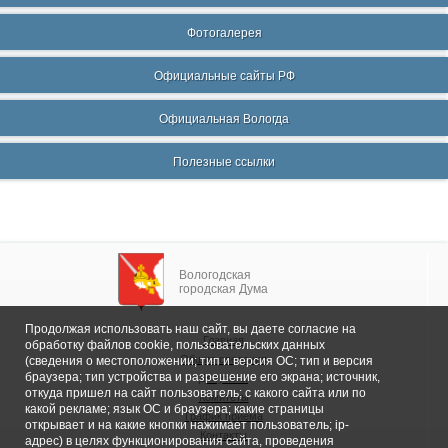
Фотогалерея
Официальные сайты РФ
Официальная Вологда
Полезные ссылки
Вологодская
городская Дума
Продолжая использовать наш сайт, вы даете согласие на
Главная
обработку файлов cookie, пользовательских данных
Общие сведения
(сведения о местоположении; тип и версия ОС; тип и версия
браузера; тип устройства и разрешение его экрана; источник,
Депутаты
откуда пришел на сайт пользователь; с какого сайта или по
Комитеты
какой рекламе; язык ОС и браузера; какие страницы
График приема
открывает и на какие кнопки нажимает пользователь; ip-
Контакты
адрес) в целях функционирования сайта, проведения