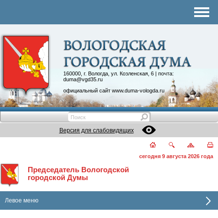
Комитеты
График приема
Контакты
Депутатские объединения
160000, г. Вологда, ул. Козленская, 6 | почта:
duma@vgd35.ru
официальный сайт
www.duma-vologda.ru
Версия для слабовидящих
сегодня 9 августа 2026 года
Председатель Вологодской
городской Думы
Левое меню