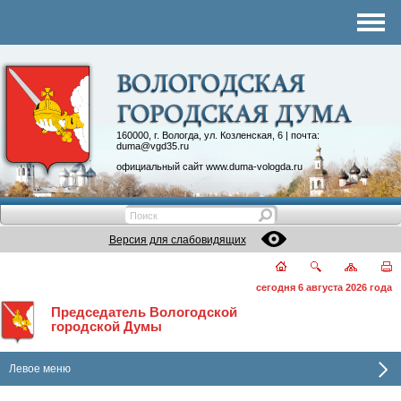
Комитеты
График приема
Контакты
Депутатские объединения
160000, г. Вологда, ул. Козленская, 6 | почта:
duma@vgd35.ru
официальный сайт
www.duma-vologda.ru
Версия для слабовидящих
сегодня 6 августа 2026 года
Председатель Вологодской
городской Думы
Левое меню