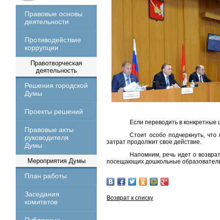
Правовые основы
деятельности
Противодействие
коррупции
Правотворческая
деятельность
Решения городской
Думы
Проекты решений
Если переводить в конкретные 
Правовые акты
Стоит особо подчеркнуть, чт
руководителя
затрат продолжит свое действие.
Думы
Напомним, речь идет о возврат
Мероприятия Думы
посещающих дошкольные образователь
План работы
Заседания
Возврат к списку
комитетов