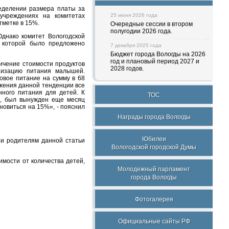
еделении размера платы за
учреждениях на комитетах
25 июня 2026 года
тметке в 15%.
Очередные сессии в втором
полугодии 2026 года.
днако комитет Вологодской
о которой было предложено
7 декабря 2025 года
Бюджет города Вологды на 2026
год и плановый период 2027 и
ичение стоимости продуктов
2028 годов.
анизацию питания малышей.
овое питание на сумму в 68
лжения данной тенденции все
нного питания для детей. К
ТОС
ой, был вынужден еще месяц
новиться на 15%», - пояснил
Награды города Вологды
Юбилеи
ии родителям данной статьи
Вологодской городской Думы
имости от количества детей,
Молодежный парламент
города Вологды
Фотогалерея
Официальные сайты РФ