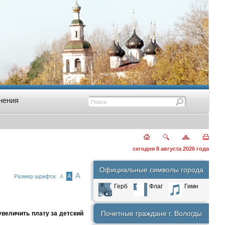
нения
сегодня 8 августа 2026 года
Официальные символы города
А
А
Размер шрифта:
А
Герб
Флаг
Гимн
Почетные граждане г. Вологды
величить плату за детский