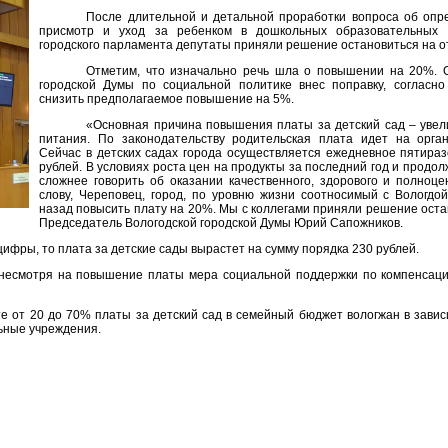
После длительной и детальной проработки вопроса об опр
присмотр и уход за ребенком в дошкольных образовательных 
городского парламента депутаты приняли решение остановиться на о
Отметим, что изначально речь шла о повышении на 20%. О
городской Думы по социальной политике внес поправку, согласн
снизить предполагаемое повышение на 5%.
«Основная причина повышения платы за детский сад – увел
питания. По законодательству родительская плата идет на орг
Сейчас в детских садах города осуществляется ежедневное пятираз
рублей. В условиях роста цен на продукты за последний год и продо
сложнее говорить об оказании качественного, здорового и полноце
слову, Череповец, город, по уровню жизни соотносимый с Вологд
назад повысить плату на 20%. Мы с коллегами приняли решение оста
Председатель Вологодской городской Думы Юрий Сапожников.
цифры, то плата за детские сады вырастет на сумму порядка 230 рублей.
о несмотря на повышение платы мера социальной поддержки по компенсац
е от 20 до 70% платы за детский сад в семейный бюджет вологжан в завис
ные учреждения.