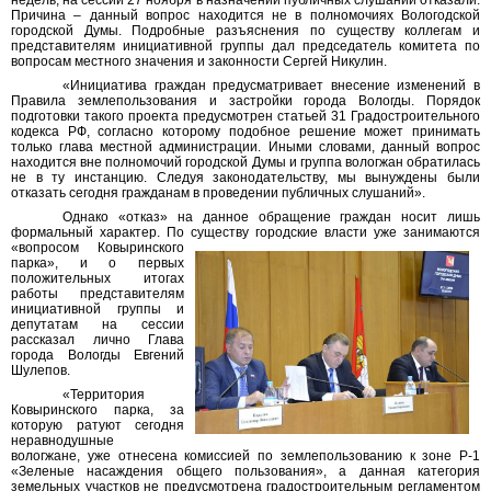
недель, на сессии 27 ноября в назначении публичных слушаний отказали.
Причина – данный вопрос находится не в полномочиях Вологодской
городской Думы. Подробные разъяснения по существу коллегам и
представителям инициативной группы дал председатель комитета по
вопросам местного значения и законности Сергей Никулин.
«Инициатива граждан предусматривает внесение изменений в
Правила землепользования и застройки города Вологды. Порядок
подготовки такого проекта предусмотрен статьей 31 Градостроительного
кодекса РФ, согласно которому подобное решение может принимать
только глава местной администрации. Иными словами, данный вопрос
находится вне полномочий городской Думы и группа вологжан обратилась
не в ту инстанцию. Следуя законодательству, мы вынуждены были
отказать сегодня гражданам в проведении публичных слушаний».
Однако «отказ» на данное обращение граждан носит лишь
формальный характер. По существу городские власти уже занимаются
«вопросом
Ковыринского
парка», и о первых
положительных итогах
работы представителям
инициативной группы и
депутатам на сессии
рассказал лично Глава
города Вологды Евгений
Шулепов.
«Территория
Ковыринского парка, за
которую ратуют сегодня
неравнодушные
вологжане, уже отнесена комиссией по землепользованию к зоне Р-1
«Зеленые насаждения общего пользования», а данная категория
земельных участков не предусмотрена градостроительным регламентом