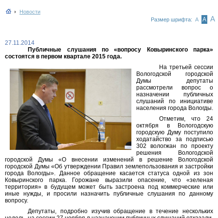
Новости
А
А
Размер шрифта:
А
27.11.2014
Публичные слушания по «вопросу Ковыринского парка»
состоятся в первом квартале 2015 года.
На третьей сессии
Вологодской городской
Думы депутаты
рассмотрели вопрос о
назначении публичных
слушаний по инициативе
населения города Вологды.
Отметим, что 24
октября в Вологодскую
городскую Думу поступило
ходатайство за подписью
302 вологжан по проекту
решения Вологодской
городской Думы «О внесении изменений в решение Вологодской
городской Думы «Об утверждении Правил землепользования и застройки
города Вологды». Данное обращение касается статуса одной из зон
Ковыринского парка. Горожане выразили опасение, что «зеленая
территория» в будущем может быть застроена под коммерческие или
иные нужды, и просили назначить публичные слушания по данному
вопросу.
Депутаты, подробно изучив обращение в течение нескольких