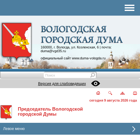
Комитеты
График приема
Контакты
Депутатские объединения
160000, г. Вологда, ул. Козленская, 6 | почта:
duma@vgd35.ru
официальный сайт
www.duma-vologda.ru
Версия для слабовидящих
сегодня 9 августа 2026 года
Председатель Вологодской
городской Думы
Левое меню