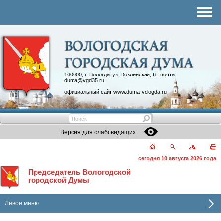
Комитеты
График приема
Контакты
Депутатские объединения
160000, г. Вологда, ул. Козленская, 6 | почта:
duma@vgd35.ru
официальный сайт
www.duma-vologda.ru
Версия для слабовидящих
сегодня 10 августа 2026 года
Председатель Вологодской
городской Думы
Левое меню