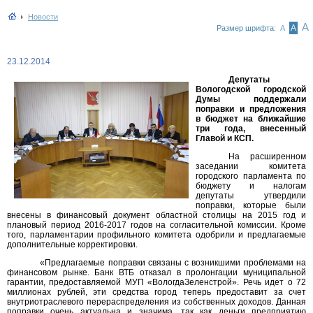
Новости
А
А
Размер шрифта:
А
23.12.2014
Депутаты
Вологодской городской
Думы поддержали
поправки и предложения
в бюджет на ближайшие
три года, внесенный
Главой и КСП.
На расширенном
заседании комитета
городского парламента по
бюджету и налогам
депутаты утвердили
поправки, которые были
внесены в финансовый документ областной столицы на 2015 год и
плановый период 2016-2017 годов на согласительной комиссии. Кроме
того, парламентарии профильного комитета одобрили и предлагаемые
дополнительные корректировки.
«Предлагаемые поправки связаны с возникшими проблемами на
финансовом рынке. Банк ВТБ отказал в пролонгации муниципальной
гарантии, предоставляемой МУП «ВологдаЗеленстрой». Речь идет о 72
миллионах рублей, эти средства город теперь предоставит за счет
внутриотраслевого перераспределения из собственных доходов. Данная
поправки очень актуальна и значима, так как деньги предприятию