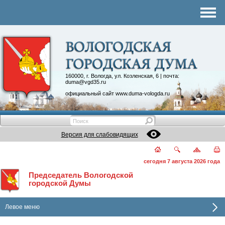
Комитеты
График приема
Контакты
Депутатские объединения
160000, г. Вологда, ул. Козленская, 6 | почта:
duma@vgd35.ru
официальный сайт
www.duma-vologda.ru
Версия для слабовидящих
сегодня 7 августа 2026 года
Председатель Вологодской
городской Думы
Левое меню