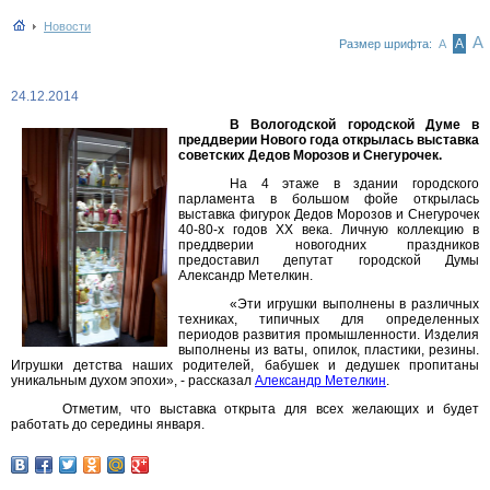
Новости
А
А
Размер шрифта:
А
24.12.2014
В Вологодской городской Думе в
преддверии Нового года открылась выставка
советских Дедов Морозов и Снегурочек.
На 4 этаже в здании городского
парламента в большом фойе открылась
выставка фигурок Дедов Морозов и Снегурочек
40-80-х годов XX века. Личную коллекцию в
преддверии новогодних праздников
предоставил депутат городской Думы
Александр Метелкин.
«Эти игрушки выполнены в различных
техниках, типичных для определенных
периодов развития промышленности. Изделия
выполнены из ваты, опилок, пластики, резины.
Игрушки детства наших родителей, бабушек и дедушек пропитаны
уникальным духом эпохи», - рассказал
Александр Метелкин
.
Отметим, что выставка открыта для всех желающих и будет
работать до середины января.