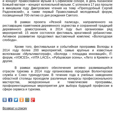
и концерт православной музыки в Софийском соборе, в день Казанской
Божьей матери – концерт колокольной музыки. С успехом в 17 раз прошли
в минувшем году Дмитровские чтения на тему «Преподобный Сергий
Радонежский», а также первый Православный молодежный форум,
посвященный 700-летию со дня рождения Святого.
В рамках проекта «Резной палисад», направленного на
реставрацию памятников деревянного зодчества и сохранений традиций
деревянного домостроения, в 2014 году был организован ряд
мероприятий. 15 июля состоялся фестиваль креативной урбанистики.
Активное развивитие продолжил выставочный комплекс «Вологодская
слобода».
Кроме того, фестивальная и событийная программа Вологды в
2014 году более 200 мероприятий, самые крупные и известные
вологжанам: «Мультиматограф», «Вологда – площадка инноваций», IT-
форум, «VOICES», «VITA LACE», «Рубцовская осень», «Лето в Кремле» и
другие.
В рамках кадрового обеспечения активно развивающейся
отрасли туризма в 2014 году организована городская Волонтерская
служба и Союз туриндустрии. В течение года в учебных заведениях
областной столицы проходили различные конкурсы профессионального
мастерства, экскурсионные и тематические программы,
профориентационные мероприятия для выбора будущей профессии в
сфере сервиса и туризма.
Возврат к списку