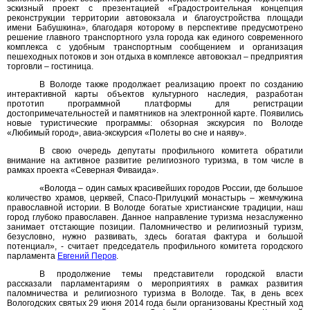
эскизный проект с презентацией «Градостроительная концепция
реконструкции территории автовокзала и благоустройства площади
имени Бабушкина», благодаря которому в перспективе предусмотрено
решение главного транспортного узла города как единого современного
комплекса с удобным транспортным сообщением и организация
пешеходных потоков и зон отдыха в комплексе автовокзал – предприятия
торговли – гостиница.
В Вологде также продолжает реализацию проект по созданию
интерактивной карты объектов культурного наследия, разработан
прототип программной платформы для регистрации
достопримечательностей и памятников на электронной карте. Появились
новые туристические программы: обзорная экскурсия по Вологде
«Любимый город», авиа-экскурсия «Полеты во сне и наяву».
В свою очередь депутаты профильного комитета обратили
внимание на активное развитие религиозного туризма, в том числе в
рамках проекта «Северная Фиваида».
«Вологда – один самых красивейших городов России, где большое
количество храмов, церквей, Спасо-Прилуцкий монастырь – жемчужина
православной истории. В Вологде богатые христианские традиции, наш
город глубоко православен. Данное направление туризма незаслуженно
занимает отстающие позиции. Паломничество и религиозный туризм,
безусловно, нужно развивать, здесь богатая фактура и большой
потенциал», - считает председатель профильного комитета городского
парламента
Евгений Перов
.
В продолжение темы представители городской власти
рассказали парламентариям о мероприятиях в рамках развития
паломничества и религиозного туризма в Вологде. Так, в день всех
Вологодских святых 29 июня 2014 года были организованы Крестный ход