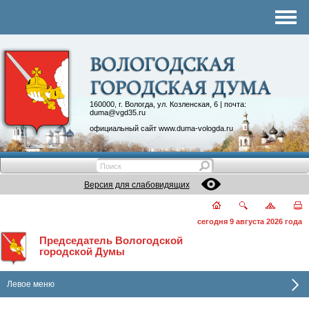
Комитеты
График приема
Контакты
Депутатские объединения
160000, г. Вологда, ул. Козленская, 6 | почта:
duma@vgd35.ru
официальный сайт
www.duma-vologda.ru
Версия для слабовидящих
сегодня 9 августа 2026 года
Председатель Вологодской
городской Думы
Левое меню