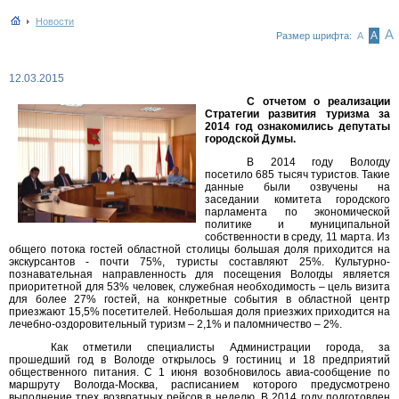
Новости
А
А
Размер шрифта:
А
12.03.2015
С отчетом о реализации
Стратегии развития туризма за
2014 год ознакомились депутаты
городской Думы.
В 2014 году Вологду
посетило 685 тысяч туристов. Такие
данные были озвучены на
заседании комитета городского
парламента по экономической
политике и муниципальной
собственности в среду, 11 марта. Из
общего потока гостей областной столицы большая доля приходится на
экскурсантов - почти 75%, туристы составляют 25%. Культурно-
познавательная направленность для посещения Вологды является
приоритетной для 53% человек, служебная необходимость – цель визита
для более 27% гостей, на конкретные события в областной центр
приезжают 15,5% посетителей. Небольшая доля приезжих приходится на
лечебно-оздоровительный туризм – 2,1% и паломничество – 2%.
Как отметили специалисты Администрации города, за
прошедший год в Вологде открылось 9 гостиниц и 18 предприятий
общественного питания. С 1 июня возобновилось авиа-сообщение по
маршруту Вологда-Москва, расписанием которого предусмотрено
выполнение трех возвратных рейсов в неделю. В 2014 году подготовлен