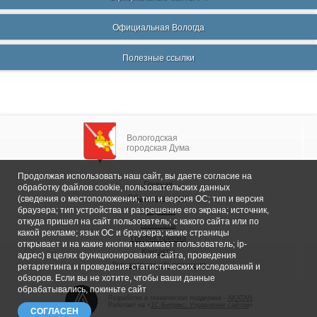
Официальная Вологда
Полезные ссылки
Вологодская
городская Дума
Продолжая использовать наш сайт, вы даете согласие на
Главная
обработку файлов cookie, пользовательских данных
Общие сведения
(сведения о местоположении; тип и версия ОС; тип и версия
браузера; тип устройства и разрешение его экрана; источник,
Депутаты
откуда пришел на сайт пользователь; с какого сайта или по
Комитеты
какой рекламе; язык ОС и браузера; какие страницы
График приема
открывает и на какие кнопки нажимает пользователь; ip-
Контакты
адрес) в целях функционирования сайта, проведения
Депутатские объединения
ретаргетинга и проведения статистических исследований и
обзоров. Если вы не хотите, чтобы ваши данные
обрабатывались, покиньте сайт
Разработка и техническая поддержка -
AKATAN
Работает на «
1С-Битрикс: Управление сайтом
»
СОГЛАСЕН