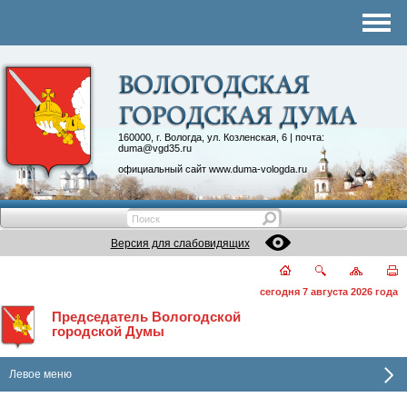
Комитеты
График приема
Контакты
Депутатские объединения
160000, г. Вологда, ул. Козленская, 6 | почта:
duma@vgd35.ru
официальный сайт
www.duma-vologda.ru
Версия для слабовидящих
сегодня 7 августа 2026 года
Председатель Вологодской
городской Думы
Левое меню