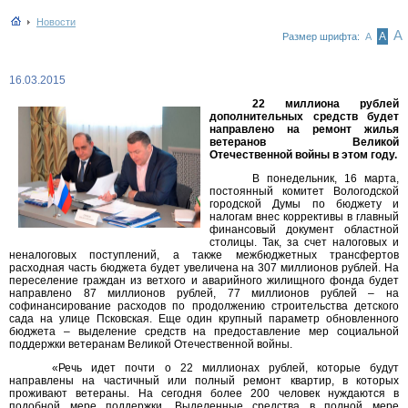
Новости
А
А
Размер шрифта:
А
16.03.2015
22 миллиона рублей
дополнительных средств будет
направлено на ремонт жилья
ветеранов Великой
Отечественной войны в этом году.
В понедельник, 16 марта,
постоянный комитет Вологодской
городской Думы по бюджету и
налогам внес коррективы в главный
финансовый документ областной
столицы. Так, за счет налоговых и
неналоговых поступлений, а также межбюджетных трансфертов
расходная часть бюджета будет увеличена на 307 миллионов рублей. На
переселение граждан из ветхого и аварийного жилищного фонда будет
направлено 87 миллионов рублей, 77 миллионов рублей – на
софинансирование расходов по продолжению строительства детского
сада на улице Псковская. Еще один крупный параметр обновленного
бюджета – выделение средств на предоставление мер социальной
поддержки ветеранам Великой Отечественной войны.
«Речь идет почти о 22 миллионах рублей, которые будут
направлены на частичный или полный ремонт квартир, в которых
проживают ветераны. На сегодня более 200 человек нуждаются в
подобной мере поддержки. Выделенные средства в полной мере