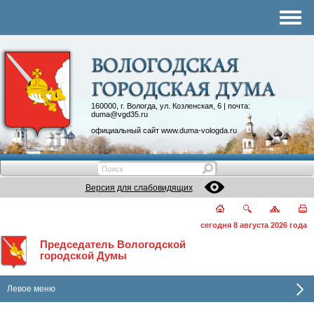
Комитеты
График приема
Контакты
Депутатские объединения
160000, г. Вологда, ул. Козленская, 6 | почта:
duma@vgd35.ru
официальный сайт
www.duma-vologda.ru
Версия для слабовидящих
сегодня 8 августа 2026 года
Председатель Вологодской
городской Думы
Левое меню