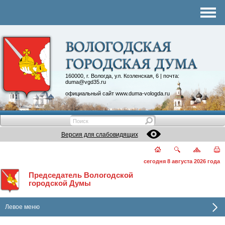
Комитеты
График приема
Контакты
Депутатские объединения
160000, г. Вологда, ул. Козленская, 6 | почта:
duma@vgd35.ru
официальный сайт
www.duma-vologda.ru
Версия для слабовидящих
сегодня 8 августа 2026 года
Председатель Вологодской
городской Думы
Левое меню