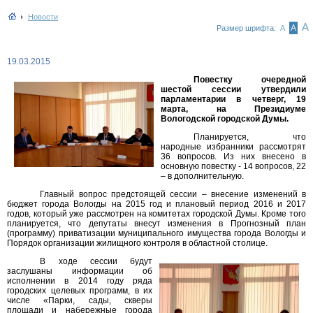
Новости
А
А
Размер шрифта:
А
19.03.2015
Повестку очередной
шестой сессии утвердили
парламентарии в четверг, 19
марта, на Президиуме
Вологодской городской Думы.
Планируется, что
народные избранники рассмотрят
36 вопросов. Из них внесено в
основную повестку - 14 вопросов, 22
– в дополнительную.
Главный вопрос предстоящей сессии – внесение изменений в
бюджет города Вологды на 2015 год и плановый период 2016 и 2017
годов, который уже рассмотрен на комитетах городской Думы. Кроме того
планируется, что депутаты внесут изменения в Прогнозный план
(программу) приватизации муниципального имущества города Вологды и
Порядок организации жилищного контроля в областной столице.
В ходе сессии будут
заслушаны информации об
исполнении в 2014 году ряда
городских целевых программ, в их
числе «Парки, сады, скверы
площади и набережные города