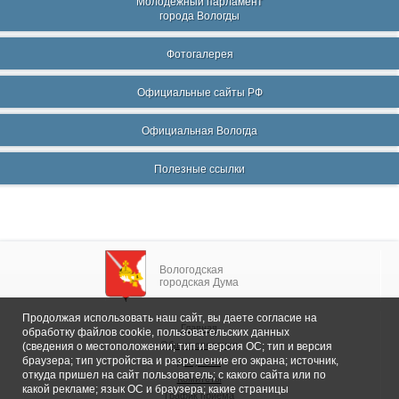
Молодежный парламент
города Вологды
Фотогалерея
Официальные сайты РФ
Официальная Вологда
Полезные ссылки
Вологодская
городская Дума
Продолжая использовать наш сайт, вы даете согласие на
Главная
обработку файлов cookie, пользовательских данных
Общие сведения
(сведения о местоположении; тип и версия ОС; тип и версия
браузера; тип устройства и разрешение его экрана; источник,
Депутаты
откуда пришел на сайт пользователь; с какого сайта или по
Комитеты
какой рекламе; язык ОС и браузера; какие страницы
График приема