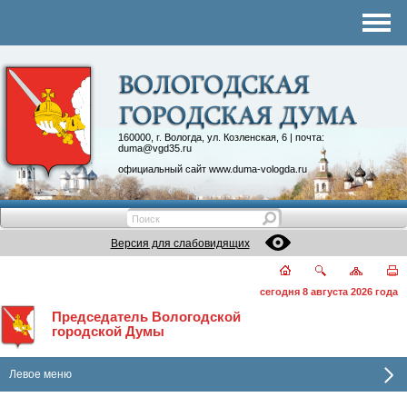
Комитеты
График приема
Контакты
Депутатские объединения
160000, г. Вологда, ул. Козленская, 6 | почта:
duma@vgd35.ru
официальный сайт
www.duma-vologda.ru
Версия для слабовидящих
сегодня 8 августа 2026 года
Председатель Вологодской
городской Думы
Левое меню