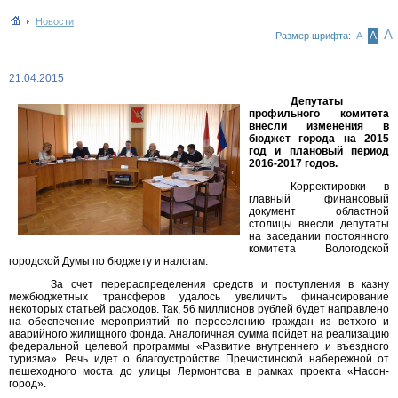
Новости
А
А
Размер шрифта:
А
21.04.2015
Депутаты
профильного комитета
внесли изменения в
бюджет города на 2015
год и плановый период
2016-2017 годов.
Корректировки в
главный финансовый
документ областной
столицы внесли депутаты
на заседании постоянного
комитета Вологодской
городской Думы по бюджету и налогам.
За счет перераспределения средств и поступления в казну
межбюджетных трансферов удалось увеличить финансирование
некоторых статьей расходов. Так, 56 миллионов рублей будет направлено
на обеспечение мероприятий по переселению граждан из ветхого и
аварийного жилищного фонда. Аналогичная сумма пойдет на реализацию
федеральной целевой программы «Развитие внутреннего и въездного
туризма». Речь идет о благоустройстве Пречистинской набережной от
пешеходного моста до улицы Лермонтова в рамках проекта «Насон-
город».