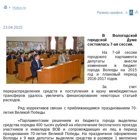
Новости
А
А
Размер шрифта:
А
23.04.2015
В Вологодской
городской Думе
состоялась 7-ая сессия.
На 7-ой сессии
городского парламента
депутаты внесли
изменения в бюджет
города Вологды на 2015
год и плановый период
2016-2017 годов.
За счет
перераспределения средств и поступления в казну межбюджетных
трансферов удалось увеличить финансирование некоторых статьей
расходов.
Ряд коррективов связан с приближающимся празднованием 70-
летия Великой Победы.
«Парламентским решением из бюджета города выделены
средства порядка 400 тысяч рублей на обеспечение бесплатного проезда
участников и инвалидов ВОВ и сопровождающих их лиц в период
празднования 70-летия Великой Победы. На праздничное оформление
Вологды к 9 мая депутаты выделили средства в размере 1 миллиона