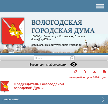
Комитеты
График приема
Контакты
Депутатские объединения
160000, г. Вологда, ул. Козленская, 6 | почта:
duma@vgd35.ru
официальный сайт
www.duma-vologda.ru
Версия для слабовидящих
сегодня 8 августа 2026 года
Председатель Вологодской
городской Думы
Левое меню