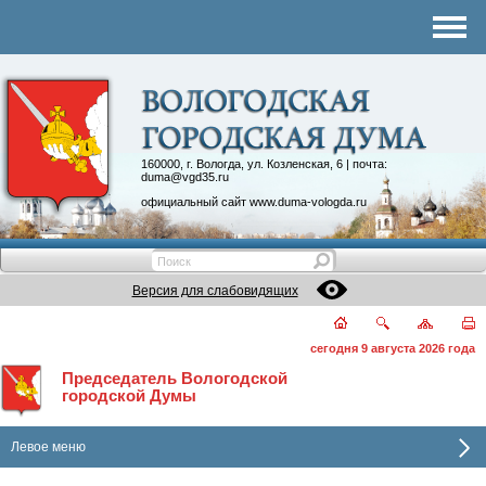
Комитеты
График приема
Контакты
Депутатские объединения
160000, г. Вологда, ул. Козленская, 6 | почта:
duma@vgd35.ru
официальный сайт
www.duma-vologda.ru
Версия для слабовидящих
сегодня 9 августа 2026 года
Председатель Вологодской
городской Думы
Левое меню