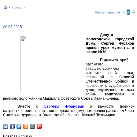
Новости
А
А
Размер шрифта:
А
08.05.2015
Депутат
Вологодской городской
Думы Сергей Чуранов
провел урок мужества в
школе №30.
Парламентарий
рассказал
старшеклассникам
историю своей семьи,
связанной с Великой
Отечественной Войной, в
частности о судьбе своего
деда, служившего в годы
войны водителем у
великого вологжанина Маршала Советского Союза Ивана Конева.
Вместе с
Сергеем Чурановым
о важности военно-
патриотического воспитания подрастающему поколению рассказал Член
Совета Федерации от Вологодской области Николай Тихомиров.
Возврат к списку