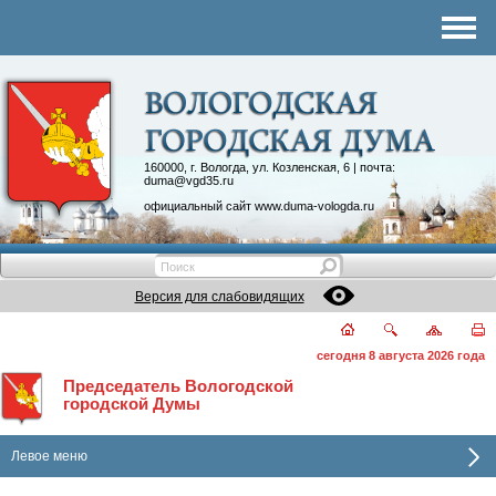
Комитеты
График приема
Контакты
Депутатские объединения
160000, г. Вологда, ул. Козленская, 6 | почта:
duma@vgd35.ru
официальный сайт
www.duma-vologda.ru
Версия для слабовидящих
сегодня 8 августа 2026 года
Председатель Вологодской
городской Думы
Левое меню