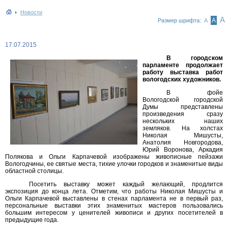
Новости
А
А
Размер шрифта:
А
17.07.2015
В городском
парламенте продолжает
работу выставка работ
вологодских художников.
В фойе
Вологодской городской
Думы представлены
произведения сразу
нескольких наших
земляков. На холстах
Николая Мишусты,
Анатолия Новгородова,
Юрий Воронова, Аркадия
Полякова и Ольги Карпачевой изображены живописные пейзажи
Вологодчины, ее святые места, тихие улочки городков и знаменитые виды
областной столицы.
Посетить выставку может каждый желающий, продлится
экспозиция до конца лета. Отметим, что работы Николая Мишусты и
Ольги Карпачевой выставлены в стенах парламента не в первый раз,
персональные выставки этих знаменитых мастеров пользовались
большим интересом у ценителей живописи и других посетителей в
предыдущие года.