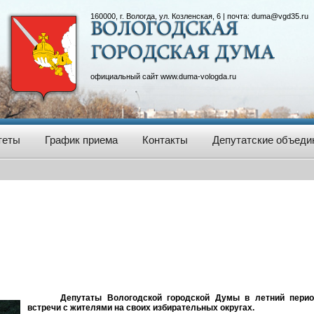
160000, г. Вологда, ул. Козленская, 6 | почта:
duma@vgd35.ru
официальный сайт
www.duma-vologda.ru
теты
График приема
Контакты
Депутатские объеди
Депутаты Вологодской городской Думы в летний перио
встречи с жителями на своих избирательных округах.