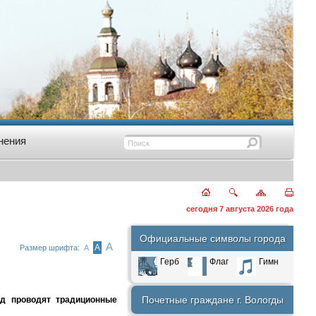
нения
сегодня 7 августа 2026 года
Официальные символы города
А
А
Размер шрифта:
А
Герб
Флаг
Гимн
Почетные граждане г. Вологды
д проводят традиционные