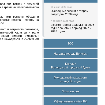
вел ряд встреч с активной
 в границах избирательного
25 июня 2026 года
Очередные сессии в втором
полугодии 2026 года.
астники встречи обсудили
ростых граждан влиять на
7 декабря 2025 года
ере.
Бюджет города Вологды на 2026
год и плановый период 2027 и
вого и открытого разговора,
2028 годов.
атический характер и мало
 всеми силами обеспечит
ет находиться в системном
ТОС
Награды города Вологды
Юбилеи
Вологодской городской Думы
Молодежный парламент
города Вологды
Фотогалерея
Официальные сайты РФ