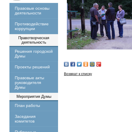
Правовые основы
деятельности
Противодействие
коррупции
Правотворческая
деятельность
Решения городской
Думы
Проекты решений
Возврат к списку
Правовые акты
руководителя
Думы
Мероприятия Думы
План работы
Заседания
комитетов