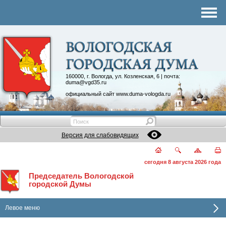
Комитеты
График приема
Контакты
Депутатские объединения
160000, г. Вологда, ул. Козленская, 6 | почта:
duma@vgd35.ru
официальный сайт
www.duma-vologda.ru
Версия для слабовидящих
сегодня 8 августа 2026 года
Председатель Вологодской
городской Думы
Левое меню