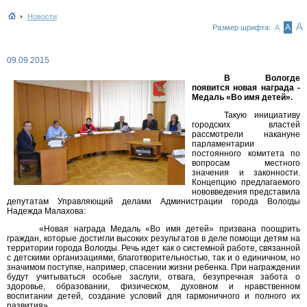
Новости
А
А
Размер шрифта:
А
09.09.2015
В Вологде
появится новая награда -
Медаль «Во имя детей».
Такую инициативу
городских властей
рассмотрели накануне
парламентарии
постоянного комитета по
вопросам местного
значения и законности.
Концепцию предлагаемого
нововведения представила
депутатам Управляющий делами Администрации города Вологды
Надежда Малахова:
«Новая награда Медаль «Во имя детей» призвана поощрить
граждан, которые достигли высоких результатов в деле помощи детям на
территории города Вологды. Речь идет как о системной работе, связанной
с детскими организациями, благотворительностью, так и о единичном, но
значимом поступке, например, спасении жизни ребенка. При награждении
будут учитываться особые заслуги, отвага, безупречная забота о
здоровье, образовании, физическом, духовном и нравственном
воспитании детей, создание условий для гармоничного и полного их
развития».