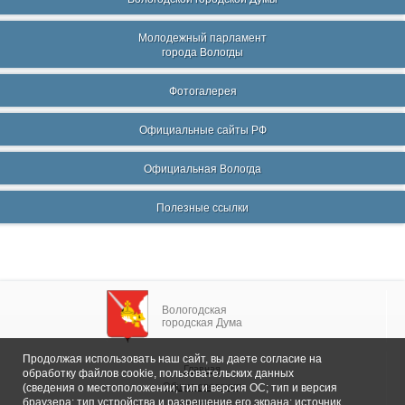
Молодежный парламент
города Вологды
Фотогалерея
Официальные сайты РФ
Официальная Вологда
Полезные ссылки
Вологодская
городская Дума
Продолжая использовать наш сайт, вы даете согласие на
Главная
обработку файлов cookie, пользовательских данных
Общие сведения
(сведения о местоположении; тип и версия ОС; тип и версия
браузера; тип устройства и разрешение его экрана; источник,
Депутаты