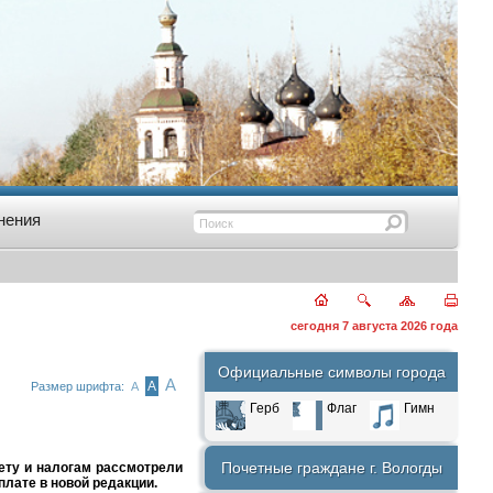
нения
сегодня 7 августа 2026 года
Официальные символы города
А
А
Размер шрифта:
А
Герб
Флаг
Гимн
Почетные граждане г. Вологды
ету и налогам рассмотрели
плате в новой редакции.