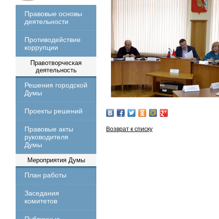
Правовые основы
деятельности
Противодействие
коррупции
Правотворческая
деятельность
Решения городской
Думы
Проекты решений
Правовые акты
Возврат к списку
руководителя
Думы
Мероприятия Думы
План работы
Заседания
комитетов