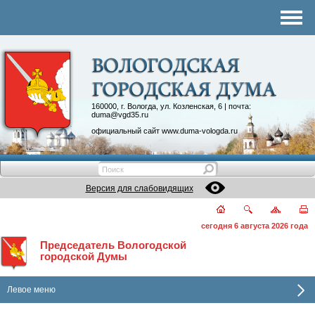
Комитеты
График приема
Контакты
Депутатские объединения
160000, г. Вологда, ул. Козленская, 6 | почта:
duma@vgd35.ru
официальный сайт
www.duma-vologda.ru
Версия для слабовидящих
сегодня 6 августа 2026 года
Председатель Вологодской
городской Думы
Левое меню