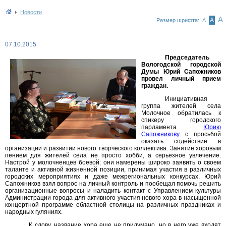
Новости
А
А
Размер шрифта:
А
07.10.2015
Председатель
Вологодской городской
Думы Юрий Сапожников
провел личный прием
граждан.
Инициативная
группа жителей села
Молочное обратилась к
спикеру городского
парламента
Юрию
Сапожникову
с просьбой
оказать содействие в
организации и развитии нового творческого коллектива. Занятие хоровым
пением для жителей села не просто хобби, а серьезное увлечение.
Настрой у молочненцев боевой: они намерены широко заявить о своем
таланте и активной жизненной позиции, принимая участия в различных
городских мероприятиях и даже межрегиональных конкурсах. Юрий
Сапожников взял вопрос на личный контроль и пообещал помочь решить
организационные вопросы и наладить контакт с Управлением культуры
Администрации города для активного участия нового хора в насыщенной
концертной программе областной столицы на различных праздниках и
народных гуляниях.
К слову, название хора еще не придумано, но в него уже входят