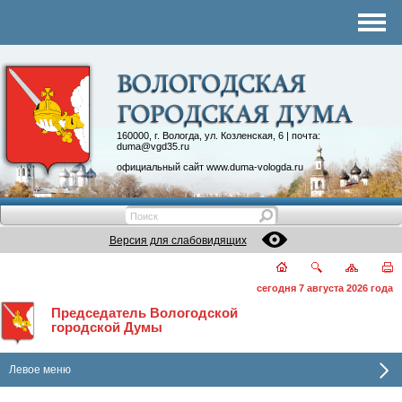
Комитеты
График приема
Контакты
Депутатские объединения
160000, г. Вологда, ул. Козленская, 6 | почта:
duma@vgd35.ru
официальный сайт
www.duma-vologda.ru
Версия для слабовидящих
сегодня 7 августа 2026 года
Председатель Вологодской
городской Думы
Левое меню