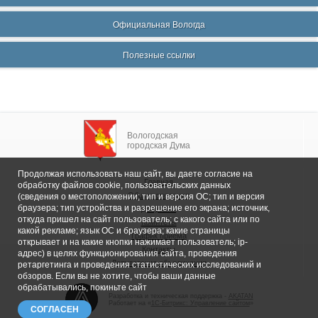
Официальная Вологда
Полезные ссылки
Вологодская
городская Дума
Продолжая использовать наш сайт, вы даете согласие на
Главная
обработку файлов cookie, пользовательских данных
Общие сведения
(сведения о местоположении; тип и версия ОС; тип и версия
браузера; тип устройства и разрешение его экрана; источник,
Депутаты
откуда пришел на сайт пользователь; с какого сайта или по
Комитеты
какой рекламе; язык ОС и браузера; какие страницы
График приема
открывает и на какие кнопки нажимает пользователь; ip-
Контакты
адрес) в целях функционирования сайта, проведения
Депутатские объединения
ретаргетинга и проведения статистических исследований и
обзоров. Если вы не хотите, чтобы ваши данные
обрабатывались, покиньте сайт
Разработка и техническая поддержка -
AKATAN
Работает на «
1С-Битрикс: Управление сайтом
»
СОГЛАСЕН