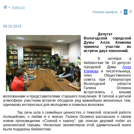
Новости
А
А
Размер шрифта:
А
09.10.2015
Депутат
Вологодской городской
Думы Алла Климова
приняла участие во
встрече двух поколений.
8 октября в
библиотеке № 10 депутат
городской Думы
Алла
Климова
и писательница,
член Общественного
совета при Губернаторе
Вологодской области
Галина Осокина
встретились с юными
вологжанами и представителями старшего поколения. В теплой и уютной
атмосфере участники встречи обсудили ряд важнейших жизненных тем,
одинаково интересных для молодежи и пожилых вологжан.
Так, речь шла о семейных ценностях, о тяжелой, опасной работе
полицейских, о любви и о книгах. Галина Осокина рассказала о своем
новом произведении «Спиной к закону", где описан дерзкий побег из
шекснинской тюрьмы. Несколько экземпляров этой удивительной книги
были подарены библиотеке.