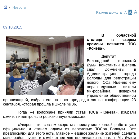
Новости
А
А
Размер шрифта:
А
09.10.2015
В областной
столице в скором
времени появится ТОС
«Конева».
Депутат
Вологодской городской
Думы Константин Шепель
сдал документы в
Администрацию города
Вологды для регистрации
нового ТОСа. Именно ему
неравнодушные жители
микрорайона доверили
управление общественной
организацией, избрав его на пост председателя на конференции 23
сентября, которая прошла в школе № 36.
Тогда же вологжане приняли Устав ТОСа «Конева», избрали
комитет и контрольно-ревизионную комиссию.
«Уверен, что совсем скоро мы приступим к своей работе уже
официально и станем одним из передовых ТОСов Вологды. Все
предпосылки для этого есть, главное – единое желание жителей сделать
микрорайон лучше и комфортнее для проживания вологжан. Мы будем