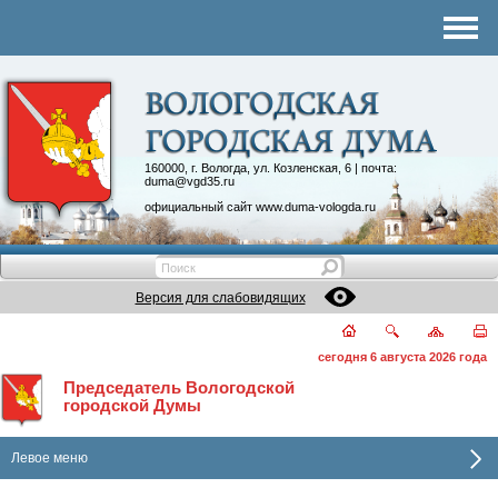
Комитеты
График приема
Контакты
Депутатские объединения
160000, г. Вологда, ул. Козленская, 6 | почта:
duma@vgd35.ru
официальный сайт
www.duma-vologda.ru
Версия для слабовидящих
сегодня 6 августа 2026 года
Председатель Вологодской
городской Думы
Левое меню