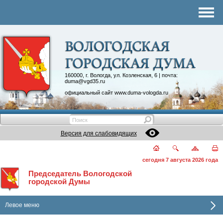
Комитеты
График приема
Контакты
Депутатские объединения
160000, г. Вологда, ул. Козленская, 6 | почта:
duma@vgd35.ru
официальный сайт
www.duma-vologda.ru
Версия для слабовидящих
сегодня 7 августа 2026 года
Председатель Вологодской
городской Думы
Левое меню