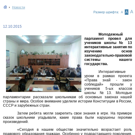
Новости
А
А
Размер шрифта:
А
12.10.2015
Молодежный
парламент провел для
учеников школы № 13
интерактивные занятия по
изучению основ
законодательно-правовой
системы нашего
государства.
Интерактивные
уроки в рамках проекта
«Права знай - закон
соблюдай» прошли у
учеников 5-ых классов
школы №13. Молодые
парламентарии рассказали школьникам об основных законах нашей
страны и мира. Особое внимание уделили истории Конституции в России,
СССР и зарубежных стран.
Затем ребята могли закрепить свои знания в игре. На примере
сказок школьники угадывали, какие права были нарушены героями
произведений.
«Сегодня в нашем обществе значительно возрастает роль
правового образования граждан. Особенно у подрастающего поколения.