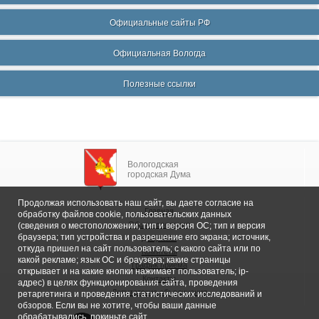
Официальные сайты РФ
Официальная Вологда
Полезные ссылки
Вологодская
городская Дума
Продолжая использовать наш сайт, вы даете согласие на
Главная
обработку файлов cookie, пользовательских данных
Общие сведения
(сведения о местоположении; тип и версия ОС; тип и версия
браузера; тип устройства и разрешение его экрана; источник,
Депутаты
откуда пришел на сайт пользователь; с какого сайта или по
Комитеты
какой рекламе; язык ОС и браузера; какие страницы
График приема
открывает и на какие кнопки нажимает пользователь; ip-
Контакты
адрес) в целях функционирования сайта, проведения
Депутатские объединения
ретаргетинга и проведения статистических исследований и
обзоров. Если вы не хотите, чтобы ваши данные
обрабатывались, покиньте сайт