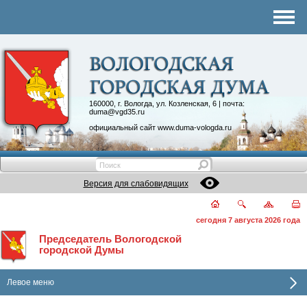
Комитеты
График приема
Контакты
Депутатские объединения
160000, г. Вологда, ул. Козленская, 6 | почта:
duma@vgd35.ru
официальный сайт
www.duma-vologda.ru
Версия для слабовидящих
сегодня 7 августа 2026 года
Председатель Вологодской
городской Думы
Левое меню