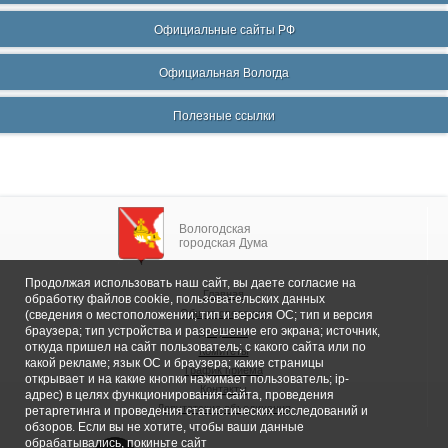
Официальные сайты РФ
Официальная Вологда
Полезные ссылки
Вологодская
городская Дума
Продолжая использовать наш сайт, вы даете согласие на
Главная
обработку файлов cookie, пользовательских данных
Общие сведения
(сведения о местоположении; тип и версия ОС; тип и версия
браузера; тип устройства и разрешение его экрана; источник,
Депутаты
откуда пришел на сайт пользователь; с какого сайта или по
Комитеты
какой рекламе; язык ОС и браузера; какие страницы
График приема
открывает и на какие кнопки нажимает пользователь; ip-
Контакты
адрес) в целях функционирования сайта, проведения
Депутатские объединения
ретаргетинга и проведения статистических исследований и
обзоров. Если вы не хотите, чтобы ваши данные
обрабатывались, покиньте сайт