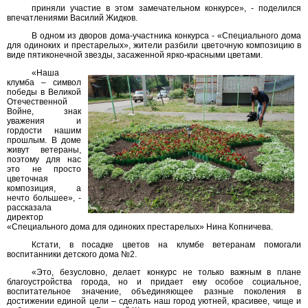
приняли участие в этом замечательном конкурсе», - поделился
впечатлениями Василий Жидков.
В одном из дворов дома-участника конкурса - «Специального дома
для одиноких и престарелых», жители разбили цветочную композицию в
виде пятиконечной звезды, засаженной ярко-красными цветами.
«Наша
клумба – символ
победы в Великой
Отечественной
Войне, знак
уважения и
гордости нашим
прошлым. В доме
живут ветераны,
поэтому для нас
это не просто
цветочная
композиция, а
нечто большее», -
рассказала
директор
«Специального дома для одиноких престарелых» Нина Копничева.
Кстати, в посадке цветов на клумбе ветеранам помогали
воспитанники детского дома №2.
«Это, безусловно, делает конкурс не только важным в плане
благоустройства города, но и придает ему особое социальное,
воспитательное значение, объединяющее разные поколения в
достижении единой цели – сделать наш город уютней, красивее, чище и