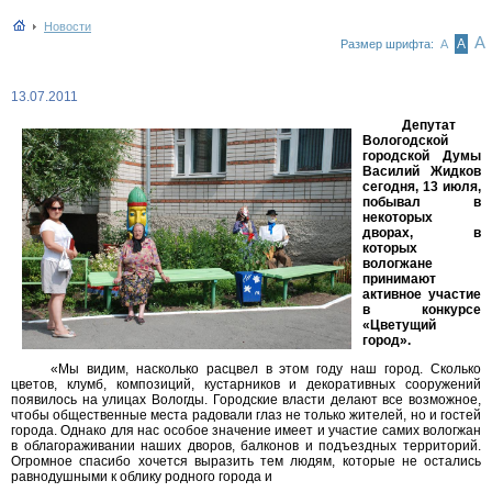
Новости
А
А
Размер шрифта:
А
13.07.2011
Депутат
Вологодской
городской Думы
Василий Жидков
сегодня, 13 июля,
побывал в
некоторых
дворах, в
которых
вологжане
принимают
активное участие
в конкурсе
«Цветущий
город».
«Мы видим, насколько расцвел в этом году наш город. Сколько
цветов, клумб, композиций, кустарников и декоративных сооружений
появилось на улицах Вологды. Городские власти делают все возможное,
чтобы общественные места радовали глаз не только жителей, но и гостей
города. Однако для нас особое значение имеет и участие самих вологжан
в облагораживании наших дворов, балконов и подъездных территорий.
Огромное спасибо хочется выразить тем людям, которые не остались
равнодушными к облику родного города и