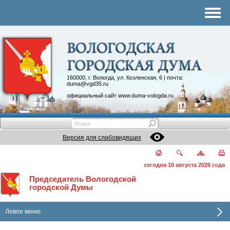
Комитеты
График приема
Контакты
Депутатские объединения
160000, г. Вологда, ул. Козленская, 6 | почта:
duma@vgd35.ru
официальный сайт
www.duma-vologda.ru
Версия для слабовидящих
сегодня 10 августа 2026 года
Председатель Вологодской
городской Думы
Левое меню