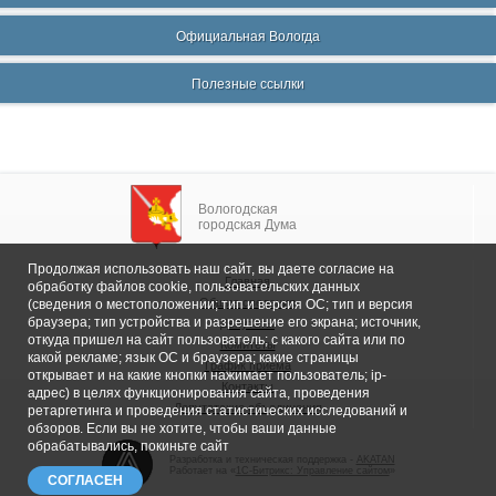
Официальная Вологда
Полезные ссылки
Вологодская
городская Дума
Продолжая использовать наш сайт, вы даете согласие на
Главная
обработку файлов cookie, пользовательских данных
Общие сведения
(сведения о местоположении; тип и версия ОС; тип и версия
браузера; тип устройства и разрешение его экрана; источник,
Депутаты
откуда пришел на сайт пользователь; с какого сайта или по
Комитеты
какой рекламе; язык ОС и браузера; какие страницы
График приема
открывает и на какие кнопки нажимает пользователь; ip-
Контакты
адрес) в целях функционирования сайта, проведения
Депутатские объединения
ретаргетинга и проведения статистических исследований и
обзоров. Если вы не хотите, чтобы ваши данные
обрабатывались, покиньте сайт
Разработка и техническая поддержка -
AKATAN
Работает на «
1С-Битрикс: Управление сайтом
»
СОГЛАСЕН