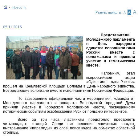
Новости
А
А
Размер шрифта:
А
05.11.2015
Представители
Молодёжного парламента
в День народного
единства исполнили гимн
России вместе с
вологжанами и приняли
участие в тематическом
квесте.
Напомним, этап
всероссийской акции
«Один гимн – одна Россия»
прошел на Кремлевской площади Вологды в День народного единства.
Все желающие вологжане вместе исполнили гимн Российской Федерации.
По завершению официальной части мероприятия, команды от
Молодежного парламента и аппарата Вологодской городской Думы
приняли участие в Городском молодежном квесте, посвященному
историческим событиям освобождения Руси от польских интервентов.
Всего за три часа участникам предстояло преодолеть
четырнадцать станций. Среди них решение логических загадок,
выстраивание «пирамиды» из слов, поиск кодов на объектах областной
столицы.