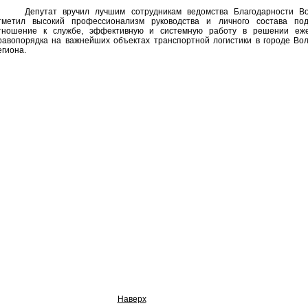
Депутат вручил лучшим сотрудникам ведомства Благодарности Во
тметил высокий профессионализм руководства и личного состава под
тношение к службе, эффективную и системную работу в решении еж
равопорядка на важнейших объектах транспортной логистики в городе Вол
егиона.
Наверх