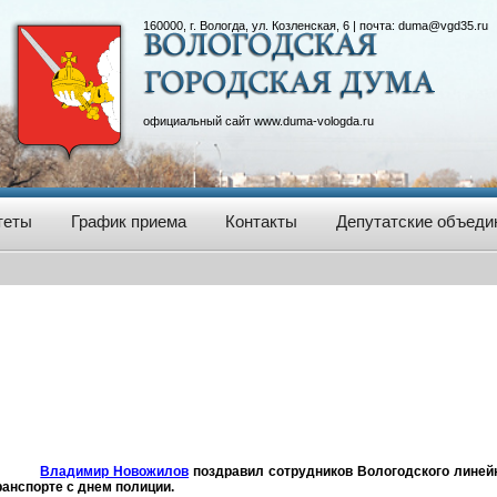
160000, г. Вологда, ул. Козленская, 6 | почта:
duma@vgd35.ru
официальный сайт
www.duma-vologda.ru
теты
График приема
Контакты
Депутатские объеди
Владимир Новожилов
поздравил сотрудников Вологодского линей
ранспорте с днем полиции.