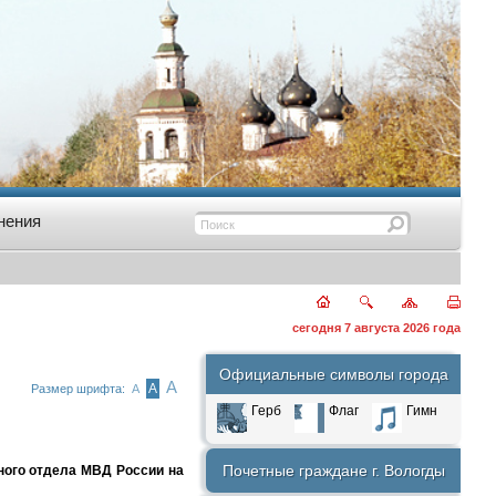
нения
сегодня 7 августа 2026 года
Официальные символы города
А
А
Размер шрифта:
А
Герб
Флаг
Гимн
Почетные граждане г. Вологды
ного отдела МВД России на