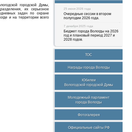
логодской городской Думы,
разделения, их серьезное
25 июня 2026 года
едневных задач по охране
Очередные сессии в втором
огде и на территории всего
полугодии 2026 года.
7 декабря 2025 года
Бюджет города Вологды на 2026
год и плановый период 2027 и
2028 годов.
ТОС
Награды города Вологды
Юбилеи
Вологодской городской Думы
Молодежный парламент
города Вологды
Фотогалерея
Официальные сайты РФ