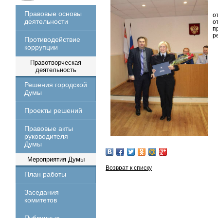
Правовые основы
о
деятельности
о
п
р
Противодействие
коррупции
Правотворческая
деятельность
Решения городской
Думы
Проекты решений
Правовые акты
руководителя
Думы
Мероприятия Думы
Возврат к списку
План работы
Заседания
комитетов