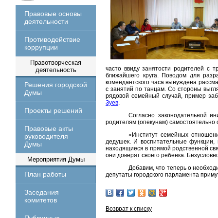
Правовые основы
деятельности
Противодействие
коррупции
Правотворческая
часто ввиду занятости родителей с т
деятельность
ближайшего круга. Поводом для разр
комендантского часа вынуждена рассм
Решения городской
с занятий по танцам. Со стороны выгл
Думы
рядовой семейный случай, пример заб
Зуев
.
Проекты решений
Согласно законодательной ин
родителям (опекунам) самостоятельно 
Правовые акты
«Институт семейных отношени
руководителя
дедушек. И воспитательные функции, 
Думы
находящиеся в прямой родственной свя
они доверят своего ребенка. Безусловн
Мероприятия Думы
Добавим, что теперь о необход
План работы
депутаты городского парламента приму
Заседания
комитетов
Возврат к списку