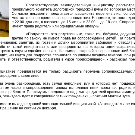
Соответствующую законодательную инициативу рассмотре
профильного комитета Вологодской городской Думы по вопросам мест
Согласно документу предлагается расширить перечень лиц, сопр
местах в ночное время несовершеннолетних. Напомним, что комендант
с 22.00 для лиц в возрасте до 16 лет и с 23.00 – до 18 лет. Сопров
имеют права родители или официальные опекуны.
«Получается, что родственники, такие как бабушки, дедушк
другие по закону не имеют права на сопровождение детей. На практи
ренировок, занятий, из гостей и других мероприятий забирают и отводят
аботки такой инициативы стали прецеденты, на которых административ
атривать случаи «двойственные». Например, старший совершеннолетний бр
ядит, как будто два подростка слоняются по улицам поздним вечером, при 
оты и ответственности, родители в курсе происходящего», - рассказал п
ициативе предлагается не только расширить перечень сопровождаемых л
определять такое лицо.
й очень разнородный, есть семьи неполные, или в которых нет поддерж
в том числе и сопровождения, иногда выполняют няни, крестные родители
зи с ребенком. Поэтому мы предлагаем наделить родителей правом самим у
о, речь здесь идет о совершеннолетних гражданах», - пояснил Максим Зуев.
имости выхода с данной законодательной инициативой в Законодательное с
т решение на сессии 24 декабря.