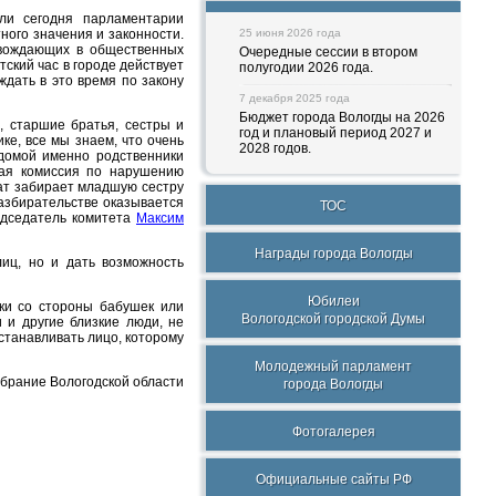
ли сегодня парламентарии
ного значения и законности.
25 июня 2026 года
овождающих в общественных
Очередные сессии в втором
ский час в городе действует
полугодии 2026 года.
ождать в это время по закону
7 декабря 2025 года
Бюджет города Вологды на 2026
и, старшие братья, сестры и
год и плановый период 2027 и
ке, все мы знаем, что очень
2028 годов.
 домой именно родственники
ная комиссия по нарушению
ат забирает младшую сестру
разбирательстве оказывается
ТОС
редседатель комитета
Максим
Награды города Вологды
иц, но и дать возможность
Юбилеи
ки со стороны бабушек или
Вологодской городской Думы
 и другие близкие люди, не
станавливать лицо, которому
Молодежный парламент
обрание Вологодской области
города Вологды
Фотогалерея
Официальные сайты РФ