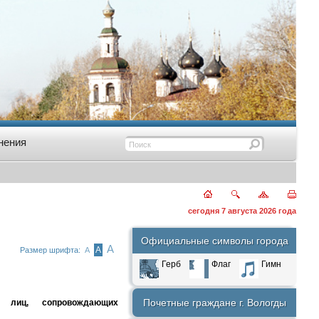
нения
сегодня 7 августа 2026 года
Официальные символы города
А
А
Размер шрифта:
А
Герб
Флаг
Гимн
Почетные граждане г. Вологды
к лиц, сопровождающих